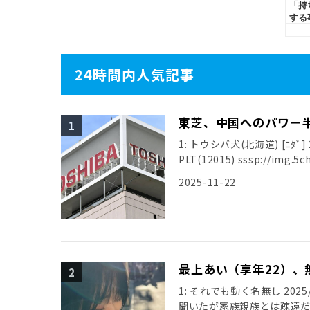
24時間内人気記事
東芝、中国へのパワー
1: トウシバ犬(北海道) [ﾆﾀﾞ] 20
PLT(12015) sssp://img.5ch
2025-11-22
最上あい（享年22）、
1: それでも動く名無し 2025/0
聞いたが家族親族とは疎遠