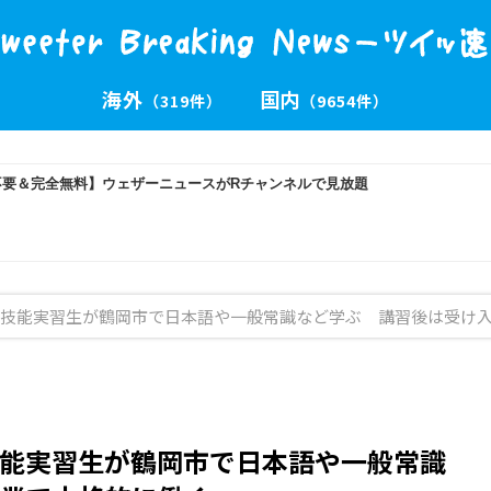
海外
国内
（319件）
（9654件）
ム技能実習生が鶴岡市で日本語や一般常識など学ぶ 講習後は受け
能実習生が鶴岡市で日本語や一般常識