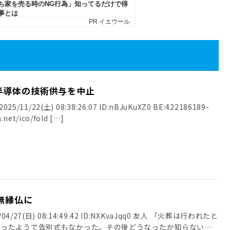
半導体の技術供与を中止
25/11/22(土) 08:38:26.07 ID:nBJuKuXZ0 BE:422186189-
.net/ico/fold […]
無縁仏に
4/27(日) 08:14:49.42 ID:NXKvaJqq0 友人 「火葬は行われたと
だったようで告別式もなかった。その後どうなったか知らない」