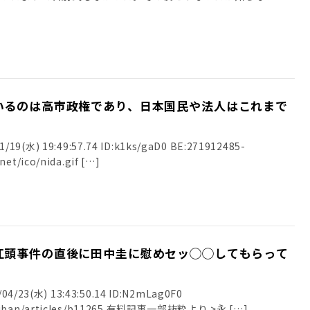
いるのは高市政権であり、日本国民や法人はこれまで
/19(水) 19:49:57.74 ID:k1ks/gaD0 BE:271912485-
2BP(2000) sssp://img.5ch.net/ico/nida.gif […]
江頭事件の直後に田中圭に慰めセッ◯◯してもらって
23(水) 13:43:50.14 ID:N2mLag0F0
nshiban/articles/b11265 有料記事一部抜粋より >永 […]