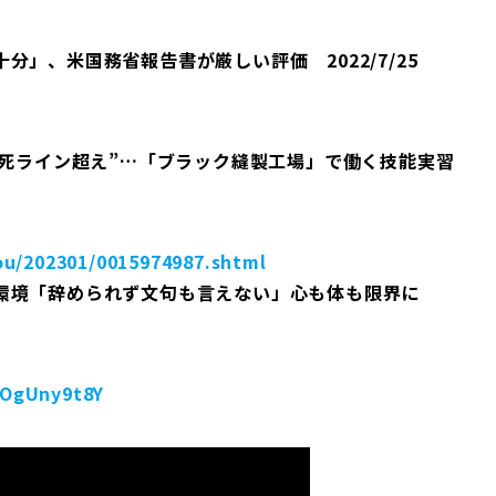
」、米国務省報告書が厳しい評価 2022/7/25
労死ライン超え”…「ブラック縫製工場」で働く技能実習
ou/202301/0015974987.shtml
働環境「辞められず文句も言えない」心も体も限界に
JOgUny9t8Y