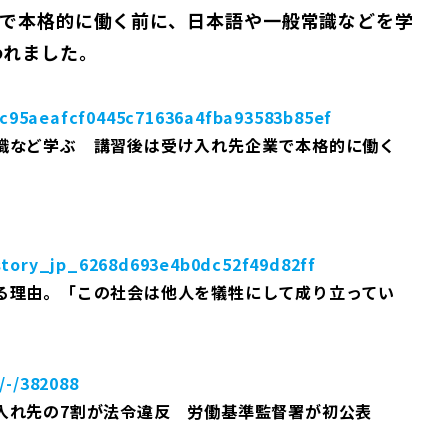
で本格的に働く前に、日本語や一般常識などを学
われました。
fbc95aeafcf0445c71636a4fba93583b85ef
識など学ぶ 講習後は受け入れ先企業で本格的に働く
/story_jp_6268d693e4b0dc52f49d82ff
る理由。「この社会は他人を犠牲にして成り立ってい
/-/382088
入れ先の7割が法令違反 労働基準監督署が初公表