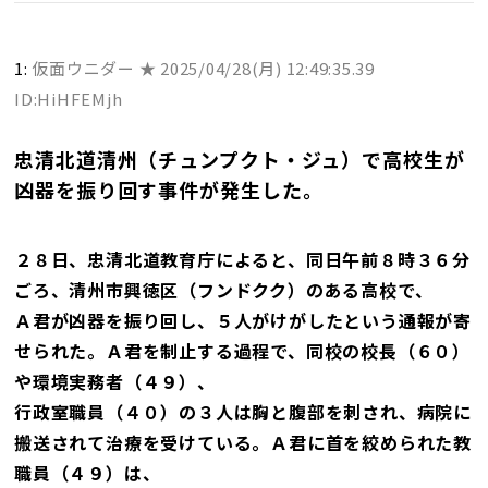
1:
仮面ウニダー ★
2025/04/28(月) 12:49:35.39
ID:HiHFEMjh
忠清北道清州（チュンプクト・ジュ）で高校生が
凶器を振り回す事件が発生した。
２８日、忠清北道教育庁によると、同日午前８時３６分
ごろ、清州市興徳区（フンドクク）のある高校で、
Ａ君が凶器を振り回し、５人がけがしたという通報が寄
せられた。Ａ君を制止する過程で、同校の校長（６０）
や環境実務者（４９）、
行政室職員（４０）の３人は胸と腹部を刺され、病院に
搬送されて治療を受けている。Ａ君に首を絞められた教
職員（４９）は、