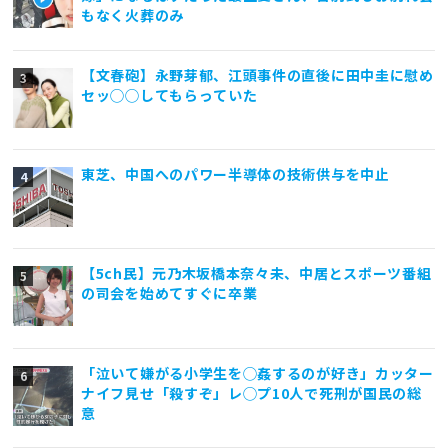
もなく火葬のみ
【文春砲】永野芽郁、江頭事件の直後に田中圭に慰め
セッ◯◯してもらっていた
東芝、中国へのパワー半導体の技術供与を中止
【5ch民】元乃木坂橋本奈々未、中居とスポーツ番組
の司会を始めてすぐに卒業
「泣いて嫌がる小学生を◯姦するのが好き」カッター
ナイフ見せ「殺すぞ」レ◯プ10人で死刑が国民の総
意