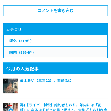
コメントを書き込む
カテゴリ
海外
（319件）
国内
（9654件）
今月の人気記事
最上あい（享年22）、無縁仏に
再)【ライバー刺殺】婚約者もおり、年内には「花
嫁」になるはずだった最上愛さん、告別式もお別れ会