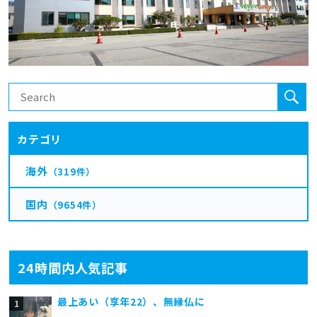
カテゴリ
海外
（319件）
国内
（9654件）
24時間内人気記事
最上あい（享年22）、無縁仏に