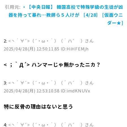
引用元:
・【中央日報】 韓国高校で特殊学級の生徒が凶
器を持って暴れ…教師ら５人けが ［4/28］ [仮面ウニ
ダー★]
2:
<丶｀∀´>（´・ω・｀）（｀ハ´ ）さん
2025/04/28(月) 12:50:11.85 ID:HiHFEMjh
< ；｀Д´> ハンマーじゃ無かったニカ？
3:
<丶｀∀´>（´・ω・｀）（｀ハ´ ）さん
2025/04/28(月) 12:53:10.58 ID:imdKNUVx
特に反骨の理由はないと思う
4:
<丶｀∀´>（´・ω・｀）（｀ハ´ ）さん