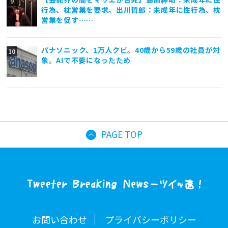
行為、枕営業を要求。出川哲郎：未成年に性行為、枕
営業を促す……
パナソニック、1万人クビ。40歳から59歳の社員が対
象。AIで不要になったため
PAGE TOP
お問い合わせ
プライバシーポリシー