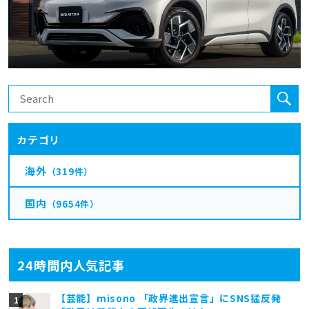
カテゴリ
海外
（319件）
国内
（9654件）
24時間内人気記事
【芸能】misono 「政界進出宣言」にSNS猛反発