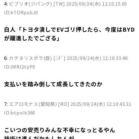
4:
ビブリオ(ジパング) [TW]
2025/09/24(水) 12:10:15.65
ID:kTORpsbJ0
白人「トヨタ潰しでEVゴリ押したら、今度はBYD
が躍進したでござる」
6:
カテヌリスポラ(庭) [ﾆﾀﾞ]
2025/09/24(水) 12:10:33.46
ID:iMRl2tyP0
支払いを踏み倒して成長してきたのか
7:
エアロモナス(愛知県) [RO]
2025/09/24(水) 12:10:43.31
ID:btpvlk360
こいつの安売りみんな不幸になっとるやん
技術は進んだかもしれんが。