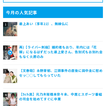
今月の人気記事
最上あい（享年22）、無縁仏に
再)【ライバー刺殺】婚約者もおり、年内には「花
嫁」になるはずだった最上愛さん、告別式もお別れ会
もなく火葬のみ
【文春砲】永野芽郁、江頭事件の直後に田中圭に慰め
セッ◯◯してもらっていた
【5ch民】元乃木坂橋本奈々未、中居とスポーツ番組
の司会を始めてすぐに卒業