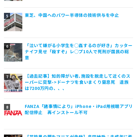
東芝、中国へのパワー半導体の技術供与を中止
「泣いて嫌がる小学生を◯姦するのが好き」カッター
ナイフ見せ「殺すぞ」レ◯プ10人で死刑が国民の総
意
【過去記事】知的障がい者､施設を脱走して近くのス
ーパーに突撃->ドーナツを食いまくり窒息死 遺族
は7200万円の、、、
FANZA「諸事情により」iPhone・iPad用視聴アプリ
配信停止 再インストール不可
【芸能界の闇をマリエが告発】島田紳助：未成年に性