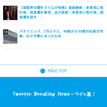
【芸能界の闇をマリエが告発】島田紳助：未成年に性
行為、枕営業を要求。出川哲郎：未成年に性行為、枕
営業を促す……
パナソニック、1万人クビ。40歳から59歳の社員が対
象。AIで不要になったため
PAGE TOP