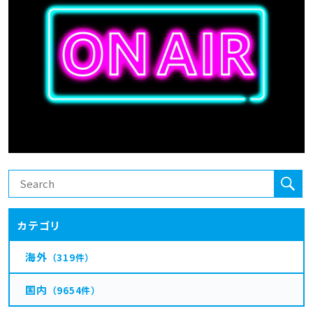
カテゴリ
海外
（319件）
国内
（9654件）