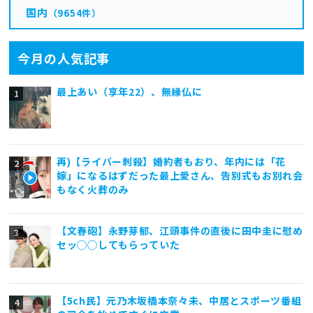
国内
（9654件）
今月の人気記事
最上あい（享年22）、無縁仏に
再)【ライバー刺殺】婚約者もおり、年内には「花
嫁」になるはずだった最上愛さん、告別式もお別れ会
もなく火葬のみ
【文春砲】永野芽郁、江頭事件の直後に田中圭に慰め
セッ◯◯してもらっていた
【5ch民】元乃木坂橋本奈々未、中居とスポーツ番組