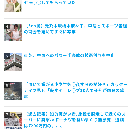
セッ◯◯してもらっていた
【5ch民】元乃木坂橋本奈々未、中居とスポーツ番組
の司会を始めてすぐに卒業
東芝、中国へのパワー半導体の技術供与を中止
「泣いて嫌がる小学生を◯姦するのが好き」カッター
ナイフ見せ「殺すぞ」レ◯プ10人で死刑が国民の総
意
【過去記事】知的障がい者､施設を脱走して近くのス
ーパーに突撃->ドーナツを食いまくり窒息死 遺族
は7200万円の、、、