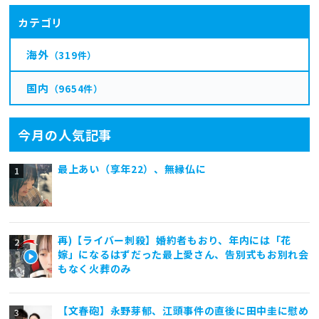
カテゴリ
海外
（319件）
国内
（9654件）
今月の人気記事
最上あい（享年22）、無縁仏に
再)【ライバー刺殺】婚約者もおり、年内には「花
嫁」になるはずだった最上愛さん、告別式もお別れ会
もなく火葬のみ
【文春砲】永野芽郁、江頭事件の直後に田中圭に慰め