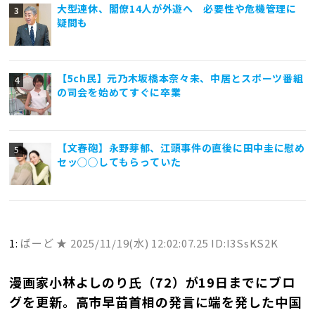
大型連休、閣僚14人が外遊へ 必要性や危機管理に
疑問も
【5ch民】元乃木坂橋本奈々未、中居とスポーツ番組
の司会を始めてすぐに卒業
【文春砲】永野芽郁、江頭事件の直後に田中圭に慰め
セッ◯◯してもらっていた
1:
ばーど ★
2025/11/19(水) 12:02:07.25 ID:I3SsKS2K
漫画家小林よしのり氏（72）が19日までにブロ
グを更新。高市早苗首相の発言に端を発した中国