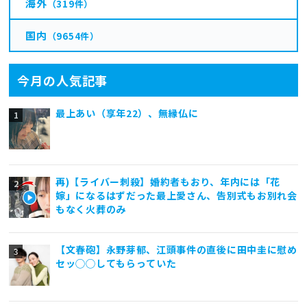
海外
（319件）
国内
（9654件）
今月の人気記事
最上あい（享年22）、無縁仏に
再)【ライバー刺殺】婚約者もおり、年内には「花
嫁」になるはずだった最上愛さん、告別式もお別れ会
もなく火葬のみ
【文春砲】永野芽郁、江頭事件の直後に田中圭に慰め
セッ◯◯してもらっていた