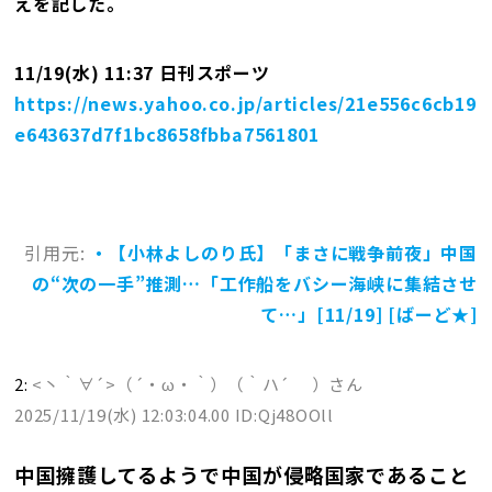
えを記した。
11/19(水) 11:37 日刊スポーツ
https://news.yahoo.co.jp/articles/21e556c6cb19
e643637d7f1bc8658fbba7561801
引用元:
・【小林よしのり氏】「まさに戦争前夜」中国
の“次の一手”推測…「工作船をバシー海峡に集結させ
て…」[11/19] [ばーど★]
2:
<丶｀∀´>（´・ω・｀）（｀ハ´ ）さん
2025/11/19(水) 12:03:04.00 ID:Qj48OOll
中国擁護してるようで中国が侵略国家であること