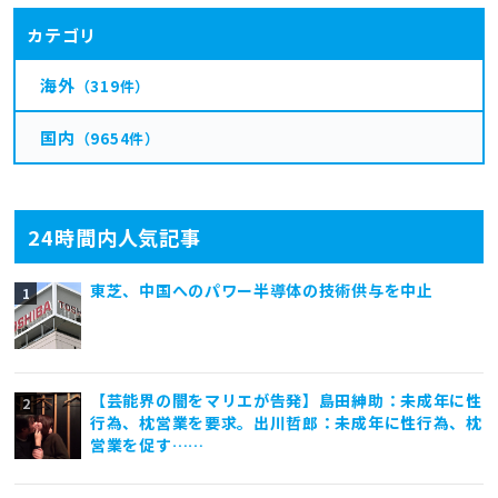
カテゴリ
海外
（319件）
国内
（9654件）
24時間内人気記事
東芝、中国へのパワー半導体の技術供与を中止
【芸能界の闇をマリエが告発】島田紳助：未成年に性
行為、枕営業を要求。出川哲郎：未成年に性行為、枕
営業を促す……