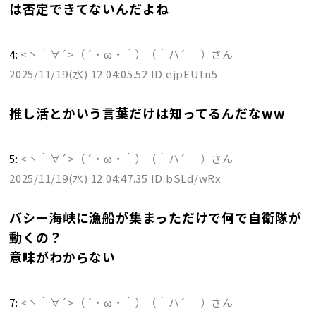
は否定できてないんだよね
4:
<丶｀∀´>（´・ω・｀）（｀ハ´ ）さん
2025/11/19(水) 12:04:05.52 ID:ejpEUtn5
推し活とかいう言葉だけは知ってるんだなww
5:
<丶｀∀´>（´・ω・｀）（｀ハ´ ）さん
2025/11/19(水) 12:04:47.35 ID:bSLd/wRx
バシー海峡に漁船が集まっただけで何で自衛隊が
動くの？
意味がわからない
7:
<丶｀∀´>（´・ω・｀）（｀ハ´ ）さん