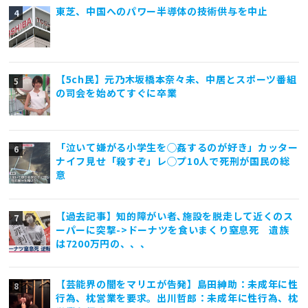
東芝、中国へのパワー半導体の技術供与を中止
【5ch民】元乃木坂橋本奈々未、中居とスポーツ番組
の司会を始めてすぐに卒業
「泣いて嫌がる小学生を◯姦するのが好き」カッター
ナイフ見せ「殺すぞ」レ◯プ10人で死刑が国民の総
意
【過去記事】知的障がい者､施設を脱走して近くのス
ーパーに突撃->ドーナツを食いまくり窒息死 遺族
は7200万円の、、、
【芸能界の闇をマリエが告発】島田紳助：未成年に性
行為、枕営業を要求。出川哲郎：未成年に性行為、枕