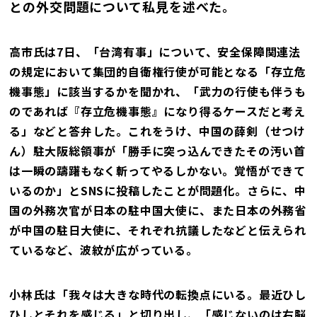
との外交問題について私見を述べた。
高市氏は7日、「台湾有事」について、安全保障関連法
の規定において集団的自衛権行使が可能となる「存立危
機事態」に該当するかを聞かれ、「武力の行使も伴うも
のであれば『存立危機事態』になり得るケースだと考え
る」などと答弁した。これをうけ、中国の薛剣（せつけ
ん）駐大阪総領事が「勝手に突っ込んできたその汚い首
は一瞬の躊躇もなく斬ってやるしかない。覚悟ができて
いるのか」とSNSに投稿したことが問題化。さらに、中
国の外務次官が日本の駐中国大使に、また日本の外務省
が中国の駐日大使に、それぞれ抗議したなどと伝えられ
ているなど、波紋が広がっている。
小林氏は「我々は大きな時代の転換点にいる。最近ひし
ひしとそれを感じる」と切り出し、「感じないのは右脳