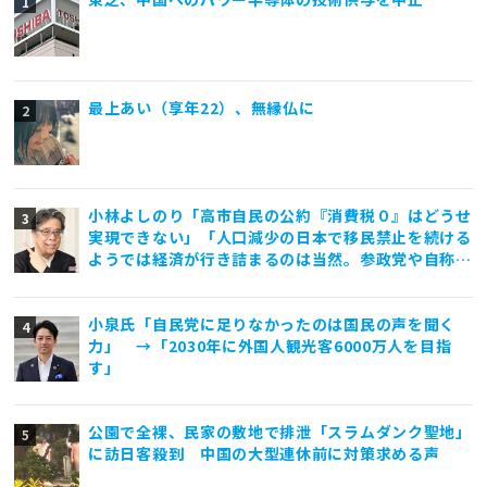
最上あい（享年22）、無縁仏に
小林よしのり「高市自民の公約『消費税０』はどうせ
実現できない」「人口減少の日本で移民禁止を続ける
ようでは経済が行き詰まるのは当然。参政党や自称保
守政党は外国人差別と排外主義ばかり煽っていて亡国
一直線」
小泉氏「自民党に足りなかったのは国民の声を聞く
力」 →「2030年に外国人観光客6000万人を目指
す」
公園で全裸、民家の敷地で排泄「スラムダンク聖地」
に訪日客殺到 中国の大型連休前に対策求める声