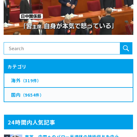
カテゴリ
海外
（319件）
国内
（9654件）
24時間内人気記事
東芝、中国へのパワー半導体の技術供与を中止