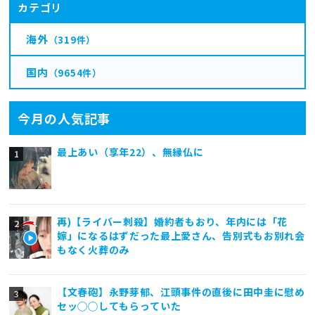
カテゴリ
海外
（319件）
国内
（9654件）
今月の人気記事
最上あい（享年22）、無縁仏に
再)【ライバー刺殺】婚約者もおり、年内には「花
嫁」になるはずだった最上愛さん、告別式もお別れ会
もなく火葬のみ
【文春砲】永野芽郁、江頭事件の直後に田中圭に慰め
セッ◯◯してもらっていた