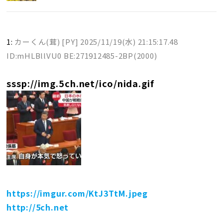
1:
カーくん(茸) [PY]
2025/11/19(水) 21:15:17.48
ID:mHLBllVU0 BE:271912485-2BP(2000)
sssp://img.5ch.net/ico/nida.gif
https://imgur.com/KtJ3TtM.jpeg
http://5ch.net