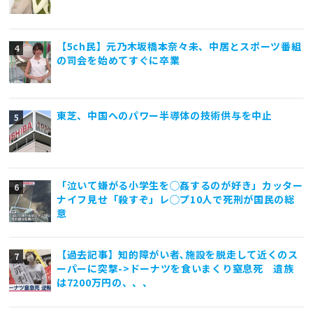
【5ch民】元乃木坂橋本奈々未、中居とスポーツ番組
の司会を始めてすぐに卒業
東芝、中国へのパワー半導体の技術供与を中止
「泣いて嫌がる小学生を◯姦するのが好き」カッター
ナイフ見せ「殺すぞ」レ◯プ10人で死刑が国民の総
意
【過去記事】知的障がい者､施設を脱走して近くのス
ーパーに突撃->ドーナツを食いまくり窒息死 遺族
は7200万円の、、、