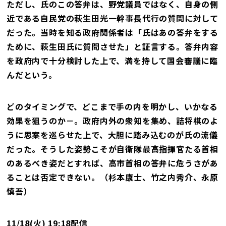
ただし、氏のこの答弁は、野党議員ではなく、自身の側
近である自民党の萩生田光一幹事長代行の質問に対して
だった。当時を知る政府関係者は「氏はあの答弁をする
ために、萩生田氏に質問させた」と証言する。答弁内容
を政府内で十分検討した上で、満を持して国会審議に臨
んだという。
どのタイミングで、どこまで手の内を明かし、いかなる
効果を狙うのか－。政府内外の衆知を集め、詰将棋のよ
うに思案を巡らせた上で、大胆に踏み込むのが氏の流儀
だった。そうした姿勢こそが自衛隊最高指揮官たる首相
のあるべき姿だとすれば、高市首相の答弁に危うさがあ
ることは否定できない。（杉本康士、竹之内秀介、永原
慎吾）
11/18(火) 19:18配信