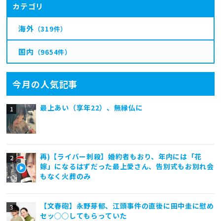
カテゴリ
海外
（319件）
国内
（9654件）
今月の人気記事
最上あい（享年22）、無縁仏に
再)【ライバー刺殺】婚約者もおり、年内には「花
嫁」になるはずだった最上愛さん、告別式もお別れ会
もなく火葬のみ
【文春砲】永野芽郁、江頭事件の直後に田中圭に慰め
セッ◯◯してもらっていた