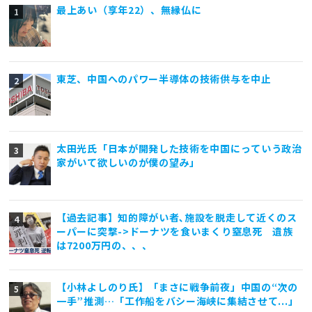
最上あい（享年22）、無縁仏に
東芝、中国へのパワー半導体の技術供与を中止
太田光氏「日本が開発した技術を中国にっていう政治
家がいて欲しいのが僕の望み」
【過去記事】知的障がい者､施設を脱走して近くのス
ーパーに突撃->ドーナツを食いまくり窒息死 遺族
は7200万円の、、、
【小林よしのり氏】「まさに戦争前夜」中国の“次の
一手”推測…「工作船をバシー海峡に集結させて...」