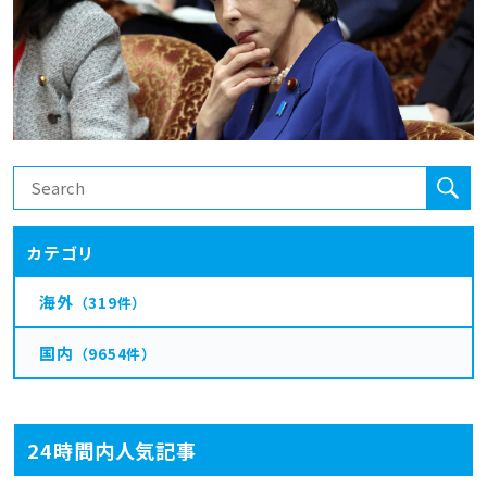
カテゴリ
海外
（319件）
国内
（9654件）
24時間内人気記事