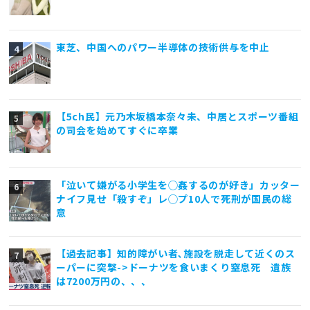
東芝、中国へのパワー半導体の技術供与を中止
【5ch民】元乃木坂橋本奈々未、中居とスポーツ番組
の司会を始めてすぐに卒業
「泣いて嫌がる小学生を◯姦するのが好き」カッター
ナイフ見せ「殺すぞ」レ◯プ10人で死刑が国民の総
意
【過去記事】知的障がい者､施設を脱走して近くのス
ーパーに突撃->ドーナツを食いまくり窒息死 遺族
は7200万円の、、、