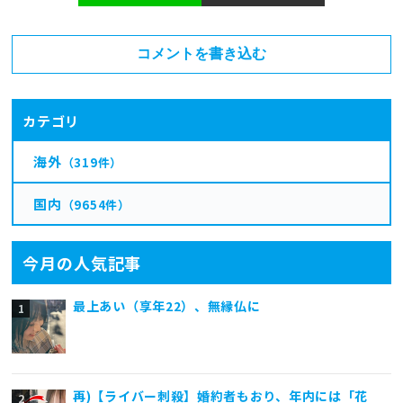
コメントを書き込む
カテゴリ
海外
（319件）
国内
（9654件）
今月の人気記事
最上あい（享年22）、無縁仏に
再)【ライバー刺殺】婚約者もおり、年内には「花