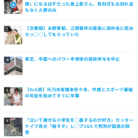
嫁」になるはずだった最上愛さん、告別式もお別れ会
もなく火葬のみ
【文春砲】永野芽郁、江頭事件の直後に田中圭に慰め
セッ◯◯してもらっていた
東芝、中国へのパワー半導体の技術供与を中止
【5ch民】元乃木坂橋本奈々未、中居とスポーツ番組
の司会を始めてすぐに卒業
「泣いて嫌がる小学生を◯姦するのが好き」カッター
ナイフ見せ「殺すぞ」レ◯プ10人で死刑が国民の総
意