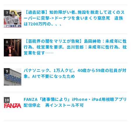
【過去記事】知的障がい者､施設を脱走して近くのス
ーパーに突撃->ドーナツを食いまくり窒息死 遺族
は7200万円の、、、
【芸能界の闇をマリエが告発】島田紳助：未成年に性
行為、枕営業を要求。出川哲郎：未成年に性行為、枕
営業を促す……
パナソニック、1万人クビ。40歳から59歳の社員が対
象。AIで不要になったため
FANZA「諸事情により」iPhone・iPad用視聴アプリ
配信停止 再インストール不可