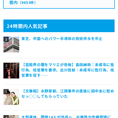
国内
（9654件）
24時間内人気記事
東芝、中国へのパワー半導体の技術供与を中止
【芸能界の闇をマリエが告発】島田紳助：未成年に性
行為、枕営業を要求。出川哲郎：未成年に性行為、枕
営業を促す……
【文春砲】永野芽郁、江頭事件の直後に田中圭に慰め
セッ◯◯してもらっていた
大型連休、閣僚14人が外遊へ 必要性や危機管理に