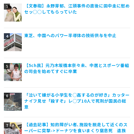
【文春砲】永野芽郁、江頭事件の直後に田中圭に慰め
セッ◯◯してもらっていた
東芝、中国へのパワー半導体の技術供与を中止
【5ch民】元乃木坂橋本奈々未、中居とスポーツ番組
の司会を始めてすぐに卒業
「泣いて嫌がる小学生を◯姦するのが好き」カッター
ナイフ見せ「殺すぞ」レ◯プ10人で死刑が国民の総
意
【過去記事】知的障がい者､施設を脱走して近くのス
ーパーに突撃->ドーナツを食いまくり窒息死 遺族