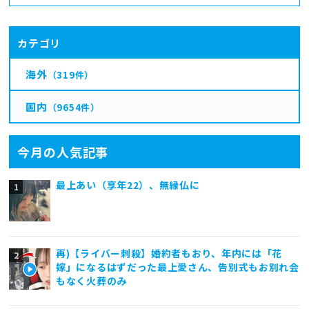
カテゴリ
海外
（319件）
国内
（9654件）
今月の人気記事
最上あい（享年22）、無縁仏に
再)【ライバー刺殺】婚約者もおり、年内には「花
嫁」になるはずだった最上愛さん、告別式もお別れ会
もなく火葬のみ