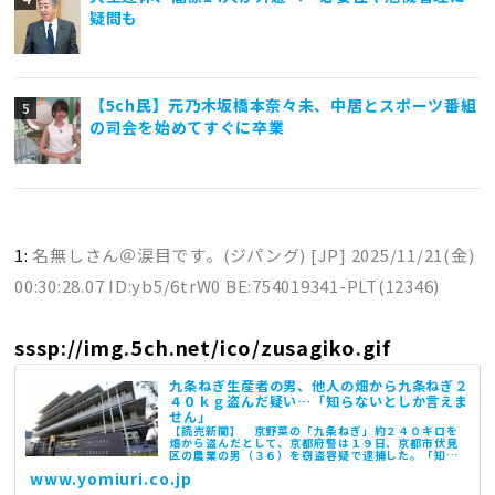
疑問も
【5ch民】元乃木坂橋本奈々未、中居とスポーツ番組
の司会を始めてすぐに卒業
1:
名無しさん＠涙目です。(ジパング) [JP]
2025/11/21(金)
00:30:28.07 ID:yb5/6trW0 BE:754019341-PLT(12346)
sssp://img.5ch.net/ico/zusagiko.gif
九条ねぎ生産者の男、他人の畑から九条ねぎ２
４０ｋｇ盗んだ疑い…「知らないとしか言えま
せん」
【読売新聞】 京野菜の「九条ねぎ」約２４０キロを
畑から盗んだとして、京都府警は１９日、京都市伏見
区の農業の男（３６）を窃盗容疑で逮捕した。「知ら
ないとしか言えません」と容疑を否認しているとい
www.yomiuri.co.jp
う。 発表では、男は８月１８日午前４時４５