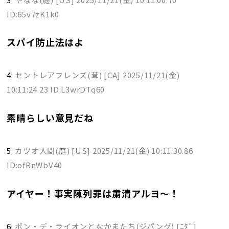
ID:65v7zK1k0
スパイ防止法はよ
4:
セントレアフレンズ(茸) [CA]
2025/11/21(金)
10:11:24.23 ID:L3wrDTq60
素晴らしい意見だね
5:
カツオ人間(庭) [US]
2025/11/21(金) 10:11:30.86
ID:ofRnWbV40
アイヤー！事実陳列罪は粛清アルヨ～！
6:
ポン・デ・ライオンとなかまたち(ジパング) [ﾆﾀﾞ]