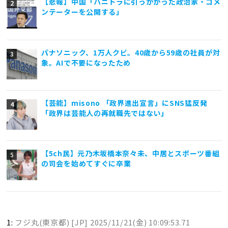
【悲報】中国「ハニトラに引っかかった政治家・コメ
ンテーターを公開する」
パナソニック、1万人クビ。40歳から59歳の社員が対
象。AIで不要になったため
【芸能】misono 「政界進出宣言」にSNS猛反発
「政界は芸能人の再就職先ではない」
【5ch民】元乃木坂橋本奈々未、中居とスポーツ番組
の司会を始めてすぐに卒業
1:
フジ丸(東京都) [JP]
2025/11/21(金) 10:09:53.71