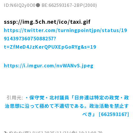
ID:N6lQ2y0O0● BE:662593167-2BP(2000)
sssp://img.5ch.net/ico/taxi.gif
https://twitter.com/turningpointjpn/status/19
91439736075088257?
t=ZfMeD4JzKerQPUXEpGoRYg&s=19
https://i.imgur.com/nvWANvS.jpeg
引用元:
・保守党・北村議員「日弁連は特定の政党・政
治思想に沿って極めて不適切である。政治活動を禁止す
べき」 [662593167]
3:
やなな(庭) [US]
2025/11/21(金) 10:11:00.70