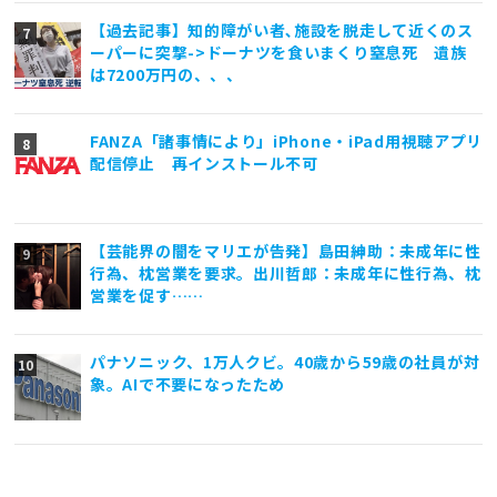
【過去記事】知的障がい者､施設を脱走して近くのス
ーパーに突撃->ドーナツを食いまくり窒息死 遺族
は7200万円の、、、
FANZA「諸事情により」iPhone・iPad用視聴アプリ
配信停止 再インストール不可
【芸能界の闇をマリエが告発】島田紳助：未成年に性
行為、枕営業を要求。出川哲郎：未成年に性行為、枕
営業を促す……
パナソニック、1万人クビ。40歳から59歳の社員が対
象。AIで不要になったため