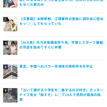
もなく火葬のみ
【文春砲】永野芽郁、江頭事件の直後に田中圭に慰め
セッ◯◯してもらっていた
【5ch民】元乃木坂橋本奈々未、中居とスポーツ番組
の司会を始めてすぐに卒業
東芝、中国へのパワー半導体の技術供与を中止
「泣いて嫌がる小学生を◯姦するのが好き」カッター
ナイフ見せ「殺すぞ」レ◯プ10人で死刑が国民の総
意