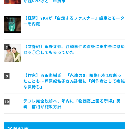
が軽いやけど 甲府市
【経済】YKKが「自走するファスナー」歯車とモータ
ーを内蔵
【文春砲】永野芽郁、江頭事件の直後に田中圭に慰め
セッ◯◯してもらっていた
【作家】百田尚樹氏 「永遠の0」映像化を2度断っ
たことも…芦原妃名子さん訃報に「創作者として複雑
な気持ち」
デフレ完全脱却へ、年内に「物価高上回る所得」実
現 首相が施政方針