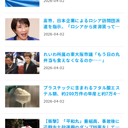
2026-04-02
高市、日本企業によるロシア訪問団派
遣を指示。「ロシアから資源貰ってき
て頂戴！」
2026-04-02
れいわ所属の東大阪市議「もう日の丸
弁当も食えなくなるのか……」
2026-04-02
プラスチックに含まれるフタル酸エス
テル類、約200万件の早産と約7万400
0件の新生児死亡に関与
2026-04-02
【衝撃】「平和丸」乗組員、事故後に
辺野古土砂運搬のダンプ妨害をしてい