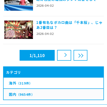
た…
2026-04-02
1番有名なボカロ曲は「千本桜」、じゃ
あ2番目は？
2026-04-02
1
/1,110
カテゴリ
海外
（319件）
国内
（9654件）