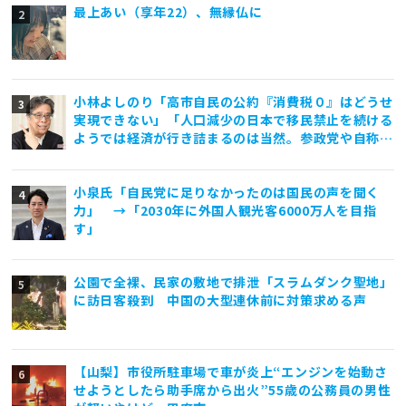
最上あい（享年22）、無縁仏に
小林よしのり「高市自民の公約『消費税０』はどうせ
実現できない」「人口減少の日本で移民禁止を続ける
ようでは経済が行き詰まるのは当然。参政党や自称保
守政党は外国人差別と排外主義ばかり煽っていて亡国
一直線」
小泉氏「自民党に足りなかったのは国民の声を聞く
力」 →「2030年に外国人観光客6000万人を目指
す」
公園で全裸、民家の敷地で排泄「スラムダンク聖地」
に訪日客殺到 中国の大型連休前に対策求める声
【山梨】市役所駐車場で車が炎上“エンジンを始動さ
せようとしたら助手席から出火”55歳の公務員の男性