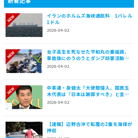
新着記事
イランのホルムズ海峡通航料 1バレル
1ドル
2026-04-02
女子高生を死なせた平和丸の乗組員、
事故後にのうのうとダンプ妨害活動に
参加
2026-04-02
中革連・泉健太「大使館侵入、国民玉
木代表は『日本は謝罪すべき』と言う
が、過去中国も謝罪してない」
2026-04-02
【速報】辺野古沖で転覆の2隻を海保が
押収