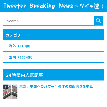
カテゴリ
海外
（319件）
国内
（9654件）
24時間内人気記事
東芝、中国へのパワー半導体の技術供与を中止