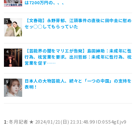
は7200万円の、、、
【文春砲】永野芽郁、江頭事件の直後に田中圭に慰め
セッ◯◯してもらっていた
【芸能界の闇をマリエが告発】島田紳助：未成年に性
行為、枕営業を要求。出川哲郎：未成年に性行為、枕
営業を促す……
日本人の大物芸能人、続々と「一つの中国」の支持を
表明！
1:
冬月記者 ★
2024/01/21(日) 21:31:48.99 ID:0S54gEjv9