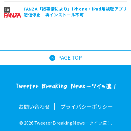
FANZA「諸事情により」iPhone・iPad用視聴アプリ
配信停止 再インストール不可
PAGE TOP
お問い合わせ
プライバシーポリシー
© 2026 TweeterＢreakingＮews－ツイッ速！.