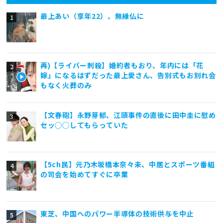
最上あい（享年22）、無縁仏に
再)【ライバー刺殺】婚約者もおり、年内には「花
嫁」になるはずだった最上愛さん、告別式もお別れ会
もなく火葬のみ
【文春砲】永野芽郁、江頭事件の直後に田中圭に慰め
セッ◯◯してもらっていた
【5ch民】元乃木坂橋本奈々未、中居とスポーツ番組
の司会を始めてすぐに卒業
東芝、中国へのパワー半導体の技術供与を中止