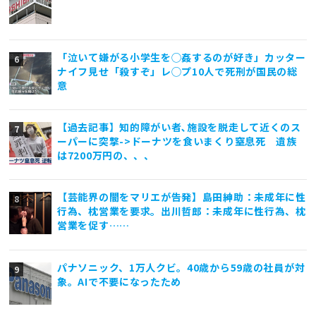
「泣いて嫌がる小学生を◯姦するのが好き」カッター
ナイフ見せ「殺すぞ」レ◯プ10人で死刑が国民の総
意
【過去記事】知的障がい者､施設を脱走して近くのス
ーパーに突撃->ドーナツを食いまくり窒息死 遺族
は7200万円の、、、
【芸能界の闇をマリエが告発】島田紳助：未成年に性
行為、枕営業を要求。出川哲郎：未成年に性行為、枕
営業を促す……
パナソニック、1万人クビ。40歳から59歳の社員が対
象。AIで不要になったため