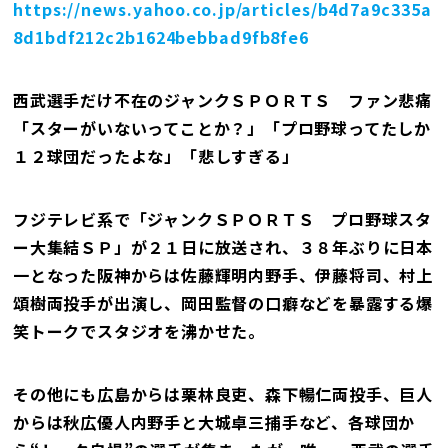
https://news.yahoo.co.jp/articles/b4d7a9c335a
8d1bdf212c2b1624bebbad9fb8fe6
西武選手だけ不在のジャンクＳＰＯＲＴＳ ファン悲痛
「スターがいないってことか？」「プロ野球ってたしか
１２球団だったよな」「悲しすぎる」
フジテレビ系で「ジャンクＳＰＯＲＴＳ プロ野球スタ
ー大集結ＳＰ」が２１日に放送され、３８年ぶりに日本
一となった阪神からは佐藤輝明内野手、伊藤将司、村上
頌樹両投手が出演し、岡田監督の口癖などを暴露する爆
笑トークでスタジオを沸かせた。
その他にも広島からは栗林良吏、森下暢仁両投手、巨人
からは秋広優人内野手と大城卓三捕手など、各球団か