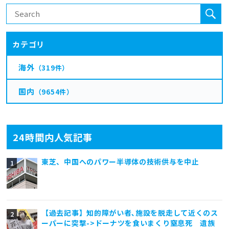
カテゴリ
海外
（319件）
国内
（9654件）
24時間内人気記事
東芝、中国へのパワー半導体の技術供与を中止
【過去記事】知的障がい者､施設を脱走して近くのス
ーパーに突撃->ドーナツを食いまくり窒息死 遺族