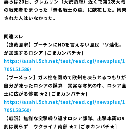
妻らは20日、クレムリン（大統領府）近くで第2次大戦
の戦死者をまつった「無名戦士の墓」に献花した。拘束
された人はいなかった。
関連スレ
【独裁国家】プーチンにNOを言えない国民〝ソ連化〟
が加速するロシア [ごまカンパチ★]
https://asahi.5ch.net/test/read.cgi/newsplus/1
705151586/
【ブーメラン】ガス栓を閉めて欧州を凍らせるつもりが
自分が凍ったロシアの誤算 異常な寒気の中、ロシア全
土に広がる停電 ★2 [ごまカンパチ★]
https://asahi.5ch.net/test/read.cgi/newsplus/1
705158560/
【戦況】無謀な突撃繰り返すロシア部隊、出撃車両の9
割は戻らず ウクライナ南部 ★2 [ごまカンパチ★]