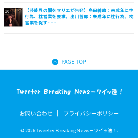
【芸能界の闇をマリエが告発】島田紳助：未成年に性
行為、枕営業を要求。出川哲郎：未成年に性行為、枕
営業を促す……
PAGE TOP
お問い合わせ
プライバシーポリシー
© 2026 TweeterＢreakingＮews－ツイッ速！.