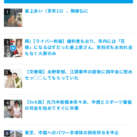
最上あい（享年22）、無縁仏に
再)【ライバー刺殺】婚約者もおり、年内には「花
嫁」になるはずだった最上愛さん、告別式もお別れ会
もなく火葬のみ
【文春砲】永野芽郁、江頭事件の直後に田中圭に慰め
セッ◯◯してもらっていた
【5ch民】元乃木坂橋本奈々未、中居とスポーツ番組
の司会を始めてすぐに卒業
東芝、中国へのパワー半導体の技術供与を中止