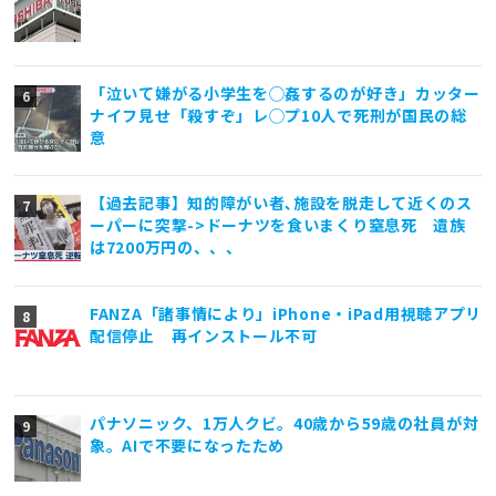
「泣いて嫌がる小学生を◯姦するのが好き」カッター
ナイフ見せ「殺すぞ」レ◯プ10人で死刑が国民の総
意
【過去記事】知的障がい者､施設を脱走して近くのス
ーパーに突撃->ドーナツを食いまくり窒息死 遺族
は7200万円の、、、
FANZA「諸事情により」iPhone・iPad用視聴アプリ
配信停止 再インストール不可
パナソニック、1万人クビ。40歳から59歳の社員が対
象。AIで不要になったため