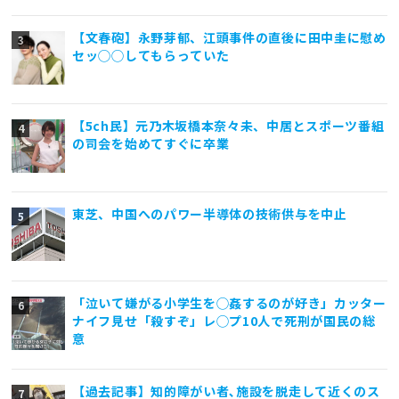
【文春砲】永野芽郁、江頭事件の直後に田中圭に慰め
セッ◯◯してもらっていた
【5ch民】元乃木坂橋本奈々未、中居とスポーツ番組
の司会を始めてすぐに卒業
東芝、中国へのパワー半導体の技術供与を中止
「泣いて嫌がる小学生を◯姦するのが好き」カッター
ナイフ見せ「殺すぞ」レ◯プ10人で死刑が国民の総
意
【過去記事】知的障がい者､施設を脱走して近くのス