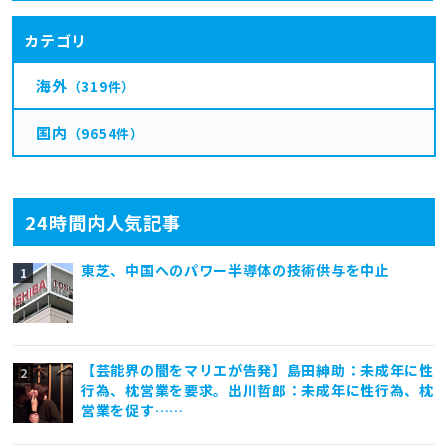
カテゴリ
海外
（319件）
国内
（9654件）
24時間内人気記事
東芝、中国へのパワー半導体の技術供与を中止
【芸能界の闇をマリエが告発】島田紳助：未成年に性
行為、枕営業を要求。出川哲郎：未成年に性行為、枕
営業を促す……