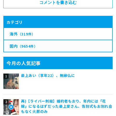
コメントを書き込む
カテゴリ
海外
（319件）
国内
（9654件）
今月の人気記事
最上あい（享年22）、無縁仏に
再)【ライバー刺殺】婚約者もおり、年内には「花
嫁」になるはずだった最上愛さん、告別式もお別れ会
もなく火葬のみ