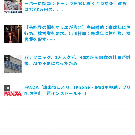
ーパーに突撃->ドーナツを食いまくり窒息死 遺族
は7200万円の、、、
【芸能界の闇をマリエが告発】島田紳助：未成年に性
行為、枕営業を要求。出川哲郎：未成年に性行為、枕
営業を促す……
パナソニック、1万人クビ。40歳から59歳の社員が対
象。AIで不要になったため
FANZA「諸事情により」iPhone・iPad用視聴アプリ
配信停止 再インストール不可