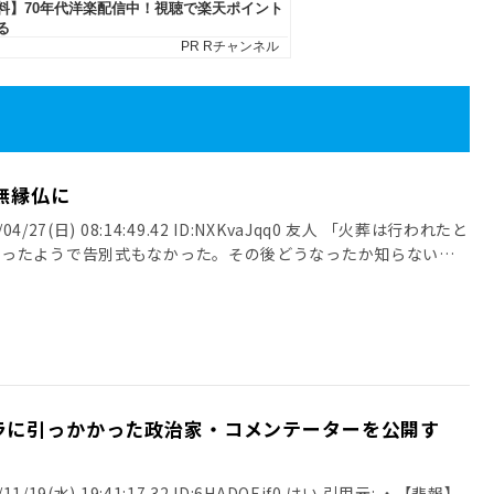
無縁仏に
4/27(日) 08:14:49.42 ID:NXKvaJqq0 友人 「火葬は行われたと
だったようで告別式もなかった。その後どうなったか知らない」
ラに引っかかった政治家・コメンテーターを公開す
/19(水) 19:41:17.32 ID:6HADQEjf0 はい 引用元: ・【悲報】