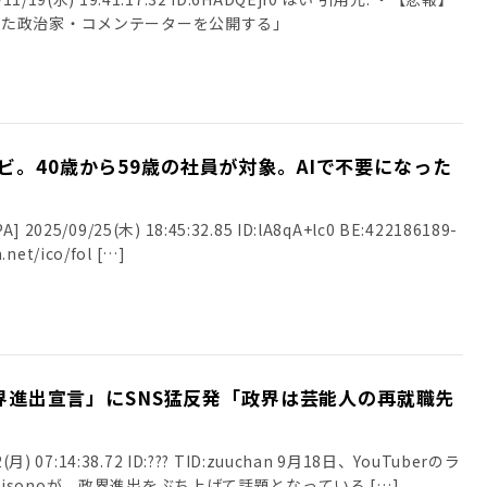
った政治家・コメンテーターを公開する」
ビ。40歳から59歳の社員が対象。AIで不要になった
025/09/25(木) 18:45:32.85 ID:lA8qA+lc0 BE:422186189-
.net/ico/fol […]
「政界進出宣言」にSNS猛反発「政界は芸能人の再就職先
月) 07:14:38.72 ID:??? TID:zuuchan 9月18日、YouTuberのラ
sonoが、政界進出をぶち上げて話題となっている […]