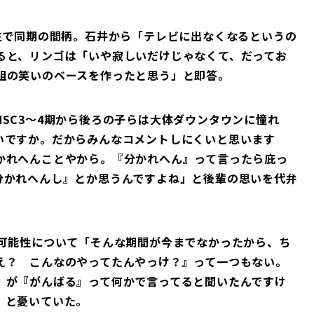
生で同期の間柄。石井から「テレビに出なくなるというの
ると、リンゴは「いや寂しいだけじゃなくて、だってお
組の笑いのベースを作ったと思う」と即答。
SC3～4期から後ろの子らは大体ダウンタウンに憧れ
いですか。だからみんなコメントしにくいと思います
かれへんことやから。『分かれへん』って言ったら庇っ
分かれへんし』とか思うんですよね」と後輩の思いを代弁
る可能性について「そんな期間が今までなかったから、ち
え？ こんなのやってたんやっけ？』って一つもない。
）が『がんばる』って何かで言ってると聞いたんですけ
」と憂いていた。