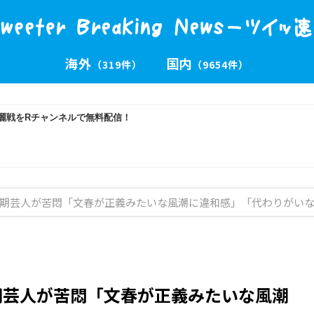
海外
国内
（319件）
（9654件）
同期芸人が苦悶「文春が正義みたいな風潮に違和感」「代わりがい
期芸人が苦悶「文春が正義みたいな風潮