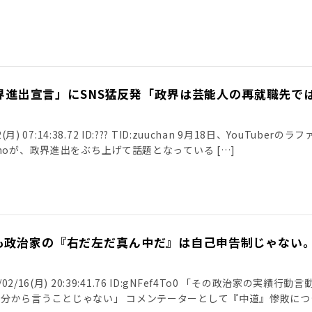
「政界進出宣言」にSNS猛反発「政界は芸能人の再就職先で
(月) 07:14:38.72 ID:??? TID:zuuchan 9月18日、YouTuberのラフ
noが、政界進出をぶち上げて話題となっている […]
も政治家の『右だ左だ真ん中だ』は自己申告制じゃない
2/16(月) 20:39:41.76 ID:gNFef4To0 「その政治家の実績行動言
分から言うことじゃない」 コメンテーターとして『中道』惨敗につ