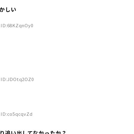
かしい
6 ID:68KZqnOy0
7 ID:JDOtq2OZ0
1 ID:co5qcqvZd
り追い出してなかったか？