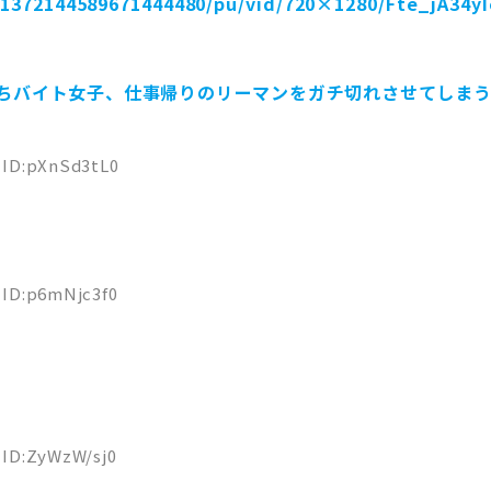
1372144589671444480/pu/vid/720×1280/Fte_jA34yI
ちバイト女子、仕事帰りのリーマンをガチ切れさせてしまう
7 ID:pXnSd3tL0
4 ID:p6mNjc3f0
5 ID:ZyWzW/sj0