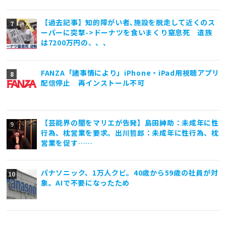
【過去記事】知的障がい者､施設を脱走して近くのス
ーパーに突撃->ドーナツを食いまくり窒息死 遺族
は7200万円の、、、
FANZA「諸事情により」iPhone・iPad用視聴アプリ
配信停止 再インストール不可
【芸能界の闇をマリエが告発】島田紳助：未成年に性
行為、枕営業を要求。出川哲郎：未成年に性行為、枕
営業を促す……
パナソニック、1万人クビ。40歳から59歳の社員が対
象。AIで不要になったため