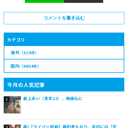
コメントを書き込む
カテゴリ
海外
（319件）
国内
（9654件）
今月の人気記事
最上あい（享年22）、無縁仏に
再)【ライバー刺殺】婚約者もおり、年内には「花