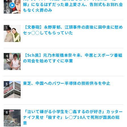
嫁」になるはずだった最上愛さん、告別式もお別れ会
もなく火葬のみ
【文春砲】永野芽郁、江頭事件の直後に田中圭に慰め
セッ◯◯してもらっていた
【5ch民】元乃木坂橋本奈々未、中居とスポーツ番組
の司会を始めてすぐに卒業
東芝、中国へのパワー半導体の技術供与を中止
「泣いて嫌がる小学生を◯姦するのが好き」カッター
ナイフ見せ「殺すぞ」レ◯プ10人で死刑が国民の総
意