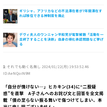
ギリシャ、アフリカなどの不法滞在者が7年間滞在す
れば移住できる神制度を廃止
デヴィ夫人のワンニャン平和党が電撃解散「活動を一
旦終了することを決断」自身の帰化承認問題など挙げ
る
1:
それでも動く名無し
2024/01/22(月) 19:53:52.46
ID:AeNQoiN9M
「自分が情けない…」ヒカキン(34)に‟二股疑
惑”を直撃 A子さんへのお詫び文と回答を全文掲
載「僕の至らない振る舞いで傷つけてしまい、本
当に申し訳ございません」