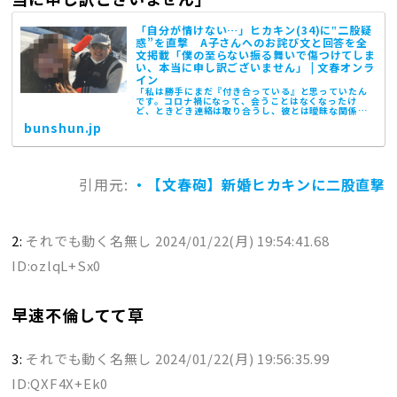
「自分が情けない…」ヒカキン(34)に‟二股疑
惑”を直撃 A子さんへのお詫び文と回答を全
文掲載「僕の至らない振る舞いで傷つけてしま
い、本当に申し訳ございません」 | 文春オンラ
イン
「私は勝手にまだ『付き合っている』と思っていたん
です。コロナ禍になって、会うことはなくなったけ
ど、ときどき連絡は取り合うし、彼とは曖昧な関係が
ずっと続いていました」 2024年1月1日に30代の一般
bunshun.jp
女…
引用元:
・【文春砲】新婚ヒカキンに二股直撃
2:
それでも動く名無し
2024/01/22(月) 19:54:41.68
ID:ozlqL+Sx0
早速不倫してて草
3:
それでも動く名無し
2024/01/22(月) 19:56:35.99
ID:QXF4X+Ek0