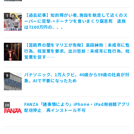
【過去記事】知的障がい者､施設を脱走して近くのス
ーパーに突撃->ドーナツを食いまくり窒息死 遺族
は7200万円の、、、
【芸能界の闇をマリエが告発】島田紳助：未成年に性
行為、枕営業を要求。出川哲郎：未成年に性行為、枕
営業を促す……
パナソニック、1万人クビ。40歳から59歳の社員が対
象。AIで不要になったため
FANZA「諸事情により」iPhone・iPad用視聴アプリ
配信停止 再インストール不可