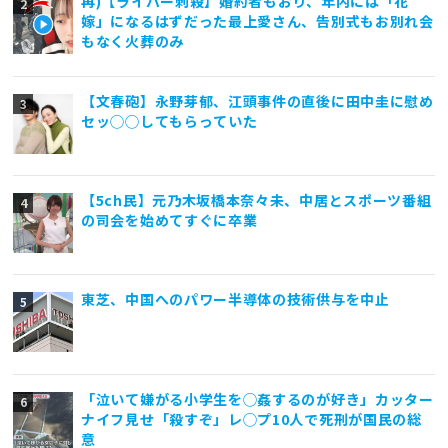
再)【ライバー刺殺】婚約者もおり、年内には「花
嫁」になるはずだった最上愛さん、告別式もお別れ会
もなく火葬のみ
【文春砲】永野芽郁、江頭事件の直後に田中圭に慰め
セッ◯◯してもらっていた
【5ch民】元乃木坂橋本奈々未、中居とスポーツ番組
の司会を始めてすぐに卒業
東芝、中国へのパワー半導体の技術供与を中止
「泣いて嫌がる小学生を◯姦するのが好き」カッター
ナイフ見せ「殺すぞ」レ◯プ10人で死刑が国民の総
意