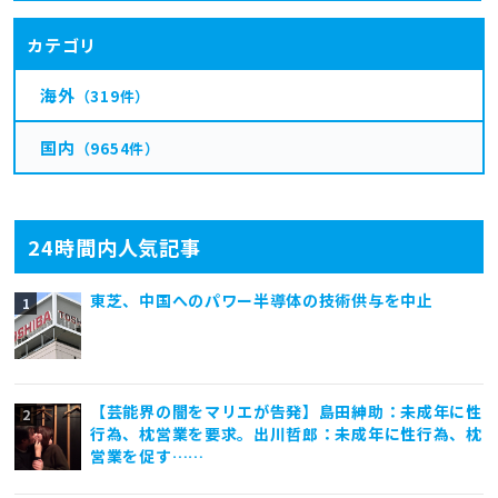
カテゴリ
海外
（319件）
国内
（9654件）
24時間内人気記事
東芝、中国へのパワー半導体の技術供与を中止
【芸能界の闇をマリエが告発】島田紳助：未成年に性
行為、枕営業を要求。出川哲郎：未成年に性行為、枕
営業を促す……