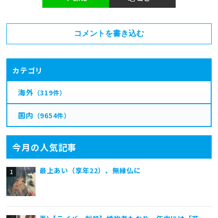
コメントを書き込む
カテゴリ
海外
（319件）
国内
（9654件）
今月の人気記事
最上あい（享年22）、無縁仏に