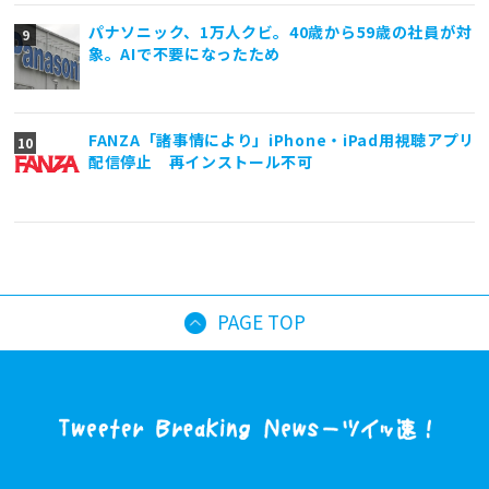
パナソニック、1万人クビ。40歳から59歳の社員が対
象。AIで不要になったため
FANZA「諸事情により」iPhone・iPad用視聴アプリ
配信停止 再インストール不可
PAGE TOP