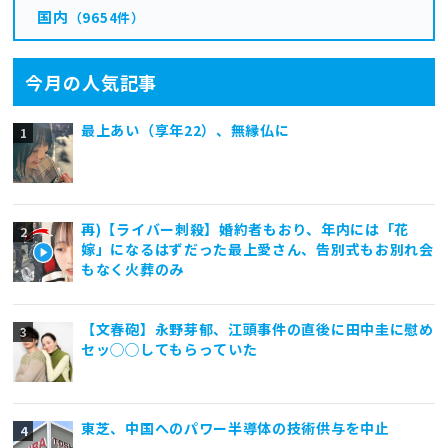
国内
（9654件）
今月の人気記事
最上あい（享年22）、無縁仏に
再)【ライバー刺殺】婚約者もおり、年内には「花
嫁」になるはずだった最上愛さん、告別式もお別れ会
もなく火葬のみ
【文春砲】永野芽郁、江頭事件の直後に田中圭に慰め
セッ◯◯してもらっていた
東芝、中国へのパワー半導体の技術供与を中止