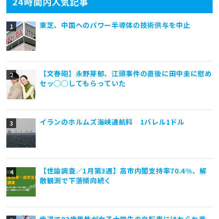
24時間内人気記事
東芝、中国へのパワー半導体の技術供与を中止
【文春砲】永野芽郁、江頭事件の直後に田中圭に慰め
セッ◯◯してもらっていた
イランのホルムズ海峡通航料 1バレル1ドル
【世論調査／1月第3週】高市内閣支持率70.4%、解
散観測で下落傾向続く