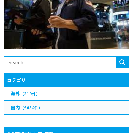
カテゴリ
海外
（319件）
国内
（9654件）