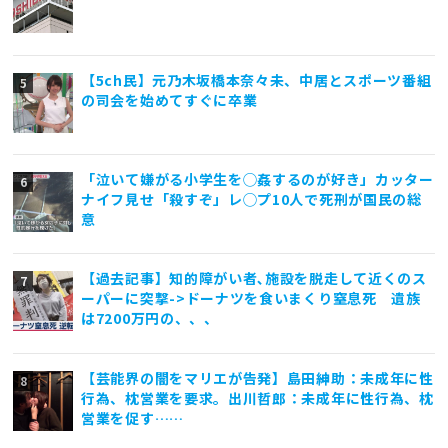
【5ch民】元乃木坂橋本奈々未、中居とスポーツ番組
の司会を始めてすぐに卒業
「泣いて嫌がる小学生を◯姦するのが好き」カッター
ナイフ見せ「殺すぞ」レ◯プ10人で死刑が国民の総
意
【過去記事】知的障がい者､施設を脱走して近くのス
ーパーに突撃->ドーナツを食いまくり窒息死 遺族
は7200万円の、、、
【芸能界の闇をマリエが告発】島田紳助：未成年に性
行為、枕営業を要求。出川哲郎：未成年に性行為、枕
営業を促す……