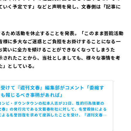
ていく予定です」などと声明を発し、文春側は「記事に
するため活動を休止することを発表。「このまま芸能活動
皆様に多大なご迷惑とご負担をお掛けすることになる一
お笑いに全力を傾けることができなくなってしまうた
示されたことから、当社としましても、様々な事情を考
た」としている。
を受けて『週刊文春』編集部がコメント「委縮す
後も報じるべき事柄があれば」
コンビ・ダウンタウンの松本人志が22日、性的行為強要の
文春』の発行元である文藝春秋社に対して、名誉毀損による
による名誉回復を求めて提訴したことを受け、『週刊文春』
し...