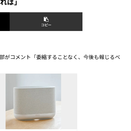
れば」
コピー