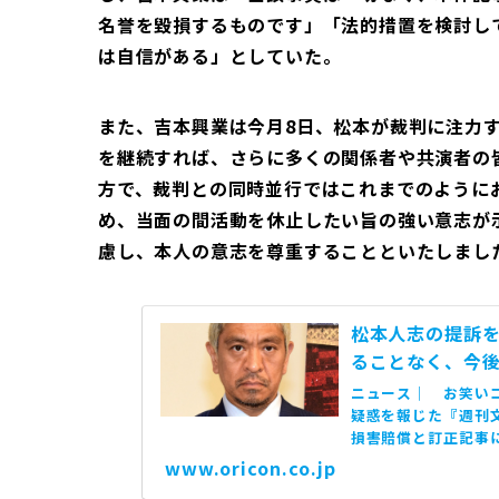
名誉を毀損するものです」「法的措置を検討し
は自信がある」としていた。
また、吉本興業は今月8日、松本が裁判に注力
を継続すれば、さらに多くの関係者や共演者の
方で、裁判との同時並行ではこれまでのように
め、当面の間活動を休止したい旨の強い意志が
慮し、本人の意志を尊重することといたしまし
松本人志の提訴
ることなく、今
ニュース｜ お笑い
疑惑を報じた『週刊
損害賠償と訂正記事
編集部がコメントを発表
www.oricon.co.jp