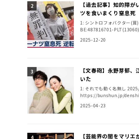
【過去記事】知的障がい
ツを食いまくり窒息死 
1: シントロフォバクター(茸) [ﾆﾀﾞ
BE:487816701-PLT(13060) 
2025-12-20
【文春砲】永野芽郁、
いた
1: それでも動く名無し 2025/04/
https://bunshun.jp/de
2025-04-23
【芸能界の闇をマリエ