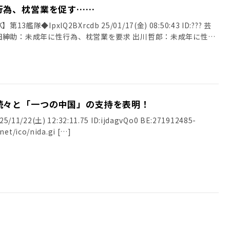
行為、枕営業を促す……
13艦隊◆IpxlQ2BXrcdb 25/01/17(金) 08:50:43 ID:??? 芸
田紳助：未成年に性行為、枕営業を要求 出川哲郎：未成年に性
続々と「一つの中国」の支持を表明！
11/22(土) 12:32:11.75 ID:ijdagvQo0 BE:271912485-
net/ico/nida.gi […]