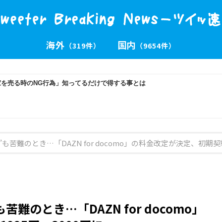
海外
国内
（319件）
（9654件）
苦難のとき…「DAZN for docomo」の料金改定が決定、初期契約
難のとき…「DAZN for docomo」