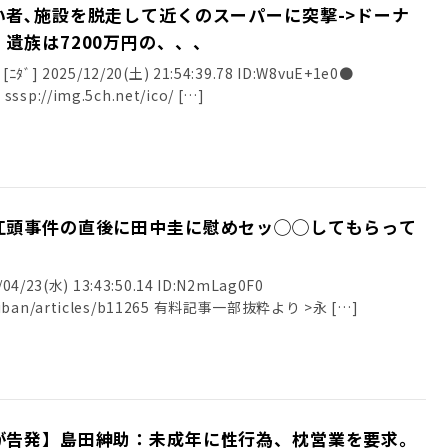
者､施設を脱走して近くのスーパーに突撃->ドーナ
遺族は7200万円の、、、
] 2025/12/20(土) 21:54:39.78 ID:W8vuE+1e0●
sssp://img.5ch.net/ico/ […]
江頭事件の直後に田中圭に慰めセッ◯◯してもらって
23(水) 13:43:50.14 ID:N2mLag0F0
nshiban/articles/b11265 有料記事一部抜粋より >永 […]
が告発】島田紳助：未成年に性行為、枕営業を要求。