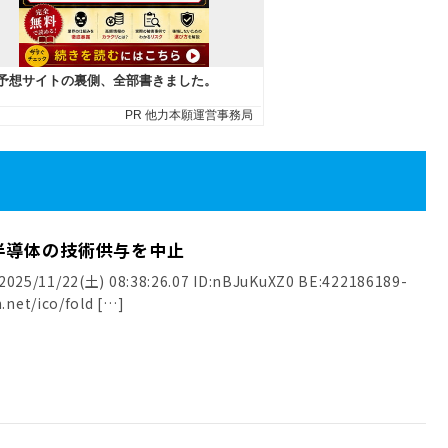
半導体の技術供与を中止
25/11/22(土) 08:38:26.07 ID:nBJuKuXZ0 BE:422186189-
.net/ico/fold […]