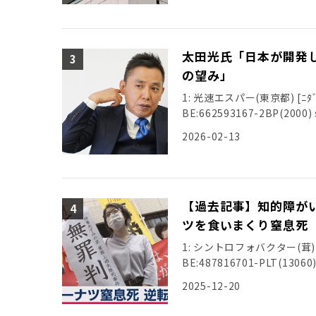
太田光氏「日本が開発
の望み」
1: 光速エスパー(東京都) [ﾆﾀﾞ] 2
BE:662593167-2BP(2000) s
2026-02-13
【過去記事】知的障がい
ツを食いまくり窒息死 
1: シントロフォバクター(茸) [ﾆﾀﾞ
BE:487816701-PLT(13060) 
2025-12-20