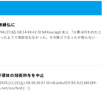
無縁仏に
4/27(日) 08:14:49.42 ID:NXKvaJqq0 友人 「火葬は行われたと
だったようで告別式もなかった。その後どうなったか知らない」
半導体の技術供与を中止
25/11/22(土) 08:38:26.07 ID:nBJuKuXZ0 BE:422186189-
.net/ico/fold […]