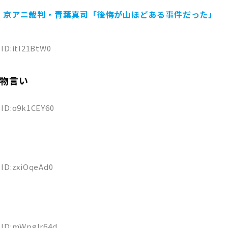
】京アニ裁判・青葉真司「後悔が山ほどある事件だった」
 ID:itl21BtW0
物言い
0 ID:o9k1CEY60
8 ID:zxiOqeAd0
9 ID:mWpgIr64d