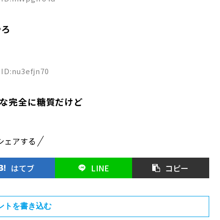
やろ
 ID:nu3efjn70
な完全に糖質だけど
シェアする
はてブ
LINE
コピー
ントを書き込む