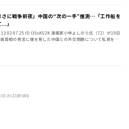
まさに戦争前夜」中国の“次の一手”推測…「工作船を
..」
水) 12:02:07.25 ID:I3SsKS2K 漫画家小林よしのり氏（72）が19日
早苗首相の発言に端を発した中国との外交問題について私見を述
 ID:itl21BtW0