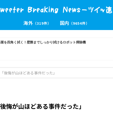
海外
国内
（319件）
（9654件）
「後悔が山ほどある事件だった」
後悔が山ほどある事件だった」