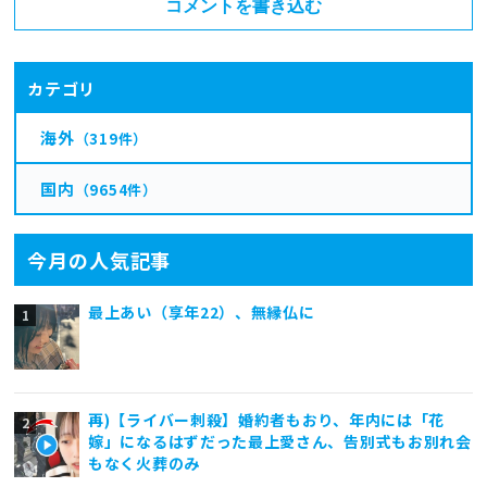
コメントを書き込む
カテゴリ
海外
（319件）
国内
（9654件）
今月の人気記事
最上あい（享年22）、無縁仏に
再)【ライバー刺殺】婚約者もおり、年内には「花
嫁」になるはずだった最上愛さん、告別式もお別れ会
もなく火葬のみ