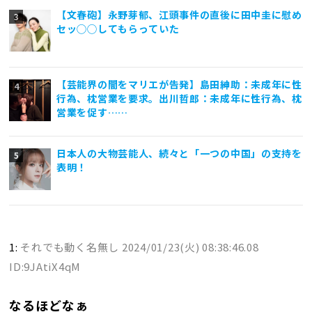
【文春砲】永野芽郁、江頭事件の直後に田中圭に慰め
セッ◯◯してもらっていた
【芸能界の闇をマリエが告発】島田紳助：未成年に性
行為、枕営業を要求。出川哲郎：未成年に性行為、枕
営業を促す……
日本人の大物芸能人、続々と「一つの中国」の支持を
表明！
1:
それでも動く名無し
2024/01/23(火) 08:38:46.08
ID:9JAtiX4qM
なるほどなぁ