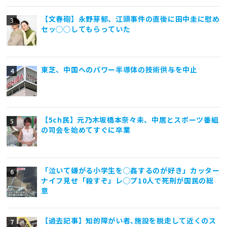
【文春砲】永野芽郁、江頭事件の直後に田中圭に慰め
セッ◯◯してもらっていた
東芝、中国へのパワー半導体の技術供与を中止
【5ch民】元乃木坂橋本奈々未、中居とスポーツ番組
の司会を始めてすぐに卒業
「泣いて嫌がる小学生を◯姦するのが好き」カッター
ナイフ見せ「殺すぞ」レ◯プ10人で死刑が国民の総
意
【過去記事】知的障がい者､施設を脱走して近くのス