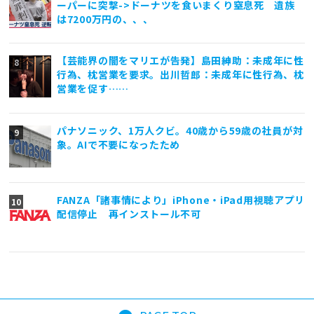
ーパーに突撃->ドーナツを食いまくり窒息死 遺族
は7200万円の、、、
【芸能界の闇をマリエが告発】島田紳助：未成年に性
行為、枕営業を要求。出川哲郎：未成年に性行為、枕
営業を促す……
パナソニック、1万人クビ。40歳から59歳の社員が対
象。AIで不要になったため
FANZA「諸事情により」iPhone・iPad用視聴アプリ
配信停止 再インストール不可