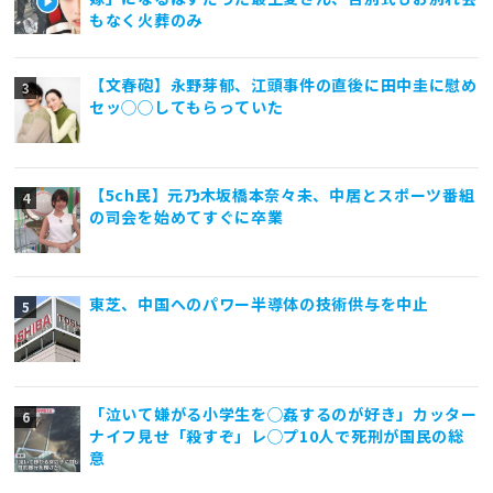
もなく火葬のみ
【文春砲】永野芽郁、江頭事件の直後に田中圭に慰め
セッ◯◯してもらっていた
【5ch民】元乃木坂橋本奈々未、中居とスポーツ番組
の司会を始めてすぐに卒業
東芝、中国へのパワー半導体の技術供与を中止
「泣いて嫌がる小学生を◯姦するのが好き」カッター
ナイフ見せ「殺すぞ」レ◯プ10人で死刑が国民の総
意