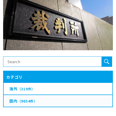
カテゴリ
海外
（319件）
国内
（9654件）