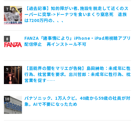
【過去記事】知的障がい者､施設を脱走して近くのス
ーパーに突撃->ドーナツを食いまくり窒息死 遺族
は7200万円の、、、
FANZA「諸事情により」iPhone・iPad用視聴アプリ
配信停止 再インストール不可
【芸能界の闇をマリエが告発】島田紳助：未成年に性
行為、枕営業を要求。出川哲郎：未成年に性行為、枕
営業を促す……
パナソニック、1万人クビ。40歳から59歳の社員が対
象。AIで不要になったため