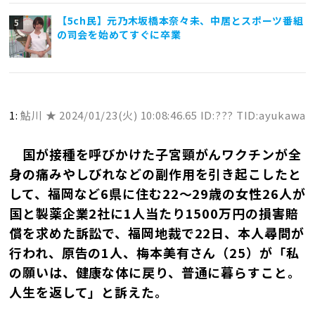
【5ch民】元乃木坂橋本奈々未、中居とスポーツ番組
の司会を始めてすぐに卒業
1:
鮎川 ★
2024/01/23(火) 10:08:46.65 ID:??? TID:ayukawa
国が接種を呼びかけた子宮頸がんワクチンが全
身の痛みやしびれなどの副作用を引き起こしたと
して、福岡など6県に住む22～29歳の女性26人が
国と製薬企業2社に1人当たり1500万円の損害賠
償を求めた訴訟で、福岡地裁で22日、本人尋問が
行われ、原告の1人、梅本美有さん（25）が「私
の願いは、健康な体に戻り、普通に暮らすこと。
人生を返して」と訴えた。