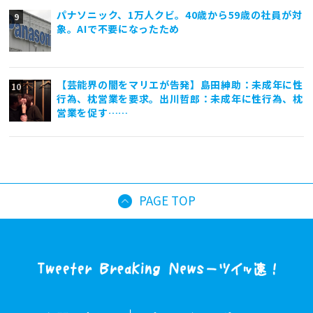
パナソニック、1万人クビ。40歳から59歳の社員が対
象。AIで不要になったため
【芸能界の闇をマリエが告発】島田紳助：未成年に性
行為、枕営業を要求。出川哲郎：未成年に性行為、枕
営業を促す……
PAGE TOP