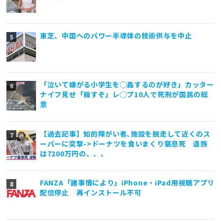
東芝、中国へのパワー半導体の技術供与を中止
「泣いて嫌がる小学生を◯姦するのが好き」カッター
ナイフ見せ「殺すぞ」レ◯プ10人で死刑が国民の総
意
【過去記事】知的障がい者､施設を脱走して近くのス
ーパーに突撃->ドーナツを食いまくり窒息死 遺族
は7200万円の、、、
FANZA「諸事情により」iPhone・iPad用視聴アプリ
配信停止 再インストール不可