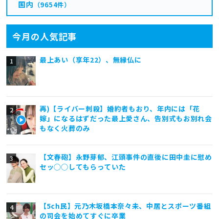
国内
（9654件）
今月の人気記事
最上あい（享年22）、無縁仏に
再)【ライバー刺殺】婚約者もおり、年内には「花
嫁」になるはずだった最上愛さん、告別式もお別れ会
もなく火葬のみ
【文春砲】永野芽郁、江頭事件の直後に田中圭に慰め
セッ◯◯してもらっていた
【5ch民】元乃木坂橋本奈々未、中居とスポーツ番組
の司会を始めてすぐに卒業