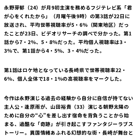
永野芽郁（24）が月9初主演を務めるフジテレビ系「君
が心をくれたから」（月曜午後9時）の第3話が22日に
放送され、平均世帯視聴率が5・6％（関東地区）だっ
たことが23日、ビデオリサーチの調べで分かった。第1
話から7・2％、5・8％だった。平均個人視聴率は3・
3％で、第1話から4・5％、3・4％だった。
第1話はロケ地となっている長崎県で世帯視聴率22・
6％、個人全体で18・1％の高視聴率をマークした。
今作は永野演じる過去の経験から自分に自信が持てない
主人公・逢原雨が、山田裕貴（33）演じる朝野太陽の
ために自分の“心”を差し出す宿命を背負うことから始
まる、過酷な「奇跡」が引き起こすファンタジーラブス
トーリー。異国情緒あふれる幻想的な街・長崎が舞台と