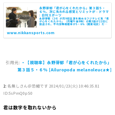
永野芽郁「君が心をくれたから」第３話５・
６％、次に失われる感覚とリミットが - ドラマ
: 日刊スポーツ
永野芽郁（24）が月9初主演を務めるフジテレビ系「君
が心をくれたから」（月曜午後9時）の第3話が22日に
放送され、平均世帯視聴率が5・6％（関東地区）だっ
たこ… - 日刊スポーツ新聞社のニュースサイト、ニッ
カンスポーツ・コム（nikkans...
www.nikkansports.com
引用元:
・【視聴率】永野芽郁「君が心をくれたから」
第３話５・６％ [Ailuropoda melanoleuca★]
2:
名無しさん＠恐縮です
2024/01/23(火) 10:46:35.81
ID:5sPmQ0pS0
君は数字を取れないから