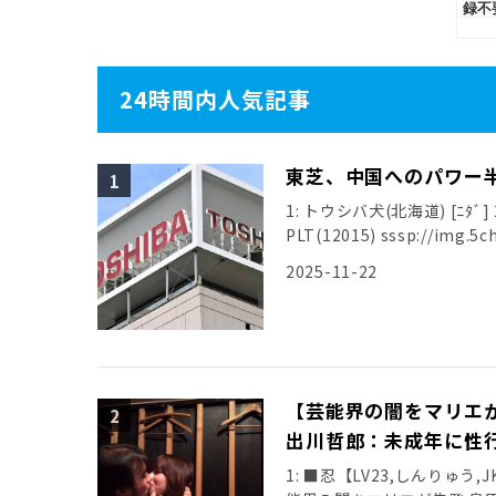
24時間内人気記事
東芝、中国へのパワー
1: トウシバ犬(北海道) [ﾆﾀﾞ] 20
PLT(12015) sssp://img.5ch
2025-11-22
【芸能界の闇をマリエ
出川哲郎：未成年に性
1: ■忍【LV23,しんりゅう,JK】第