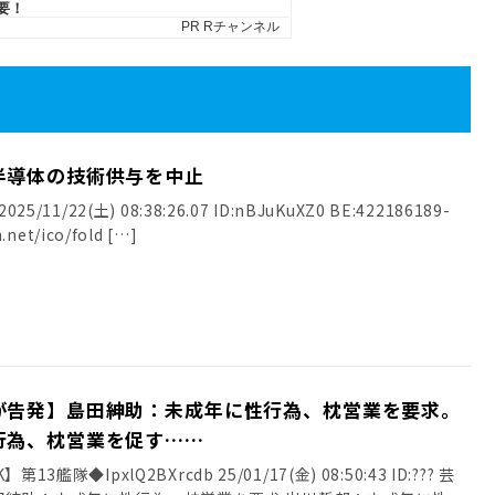
半導体の技術供与を中止
25/11/22(土) 08:38:26.07 ID:nBJuKuXZ0 BE:422186189-
.net/ico/fold […]
が告発】島田紳助：未成年に性行為、枕営業を要求。
行為、枕営業を促す……
13艦隊◆IpxlQ2BXrcdb 25/01/17(金) 08:50:43 ID:??? 芸