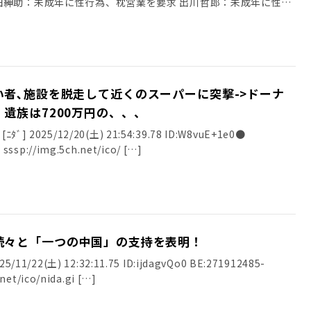
田紳助：未成年に性行為、枕営業を要求 出川哲郎：未成年に性
者､施設を脱走して近くのスーパーに突撃->ドーナ
遺族は7200万円の、、、
] 2025/12/20(土) 21:54:39.78 ID:W8vuE+1e0●
sssp://img.5ch.net/ico/ […]
続々と「一つの中国」の支持を表明！
11/22(土) 12:32:11.75 ID:ijdagvQo0 BE:271912485-
net/ico/nida.gi […]