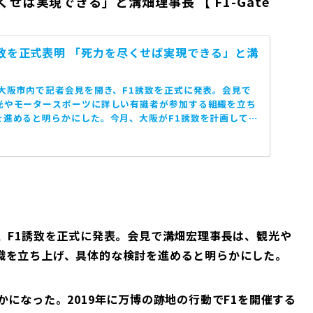
せば実現できる」と溝畑理事長 【 F1-Gate
誘致を正式表明 「死力を尽くせば実現できる」と溝
大阪市内で記者会見を開き、F1誘致を正式に発表。会見で
光やモータースポーツに詳しい有識者が参加する組織を立ち
を進めると明らかにした。今月、大阪がF1誘致を計画してい
..
、F1誘致を正式に発表。会見で溝畑宏理事長は、観光や
織を立ち上げ、具体的な検討を進めると明らかにした。
かになった。2019年に万博の跡地の行動でF1を開催する