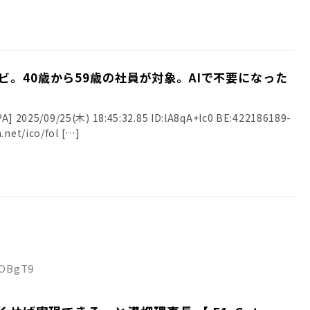
ビ。40歳から59歳の社員が対象。AIで不要になった
025/09/25(木) 18:45:32.85 ID:lA8qA+lc0 BE:422186189-
.net/ico/fol […]
/IOBgT9