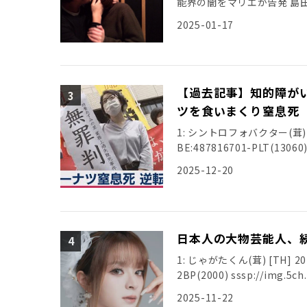
能界の闇をマリエが告発 島
[…]
2025-01-17
【過去記事】知的障がい
ツを食いまくり窒息死 
1: シントロフォバクター(茸) [ﾆﾀﾞ
BE:487816701-PLT(13060) 
2025-12-20
日本人の大物芸能人、
1: じゃがたくん(茸) [TH] 2025/
2BP(2000) sssp://img.5ch.
2025-11-22