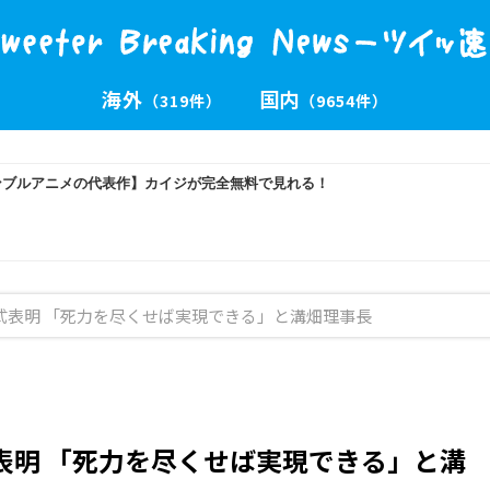
海外
国内
（319件）
（9654件）
正式表明 「死力を尽くせば実現できる」と溝畑理事長
式表明 「死力を尽くせば実現できる」と溝