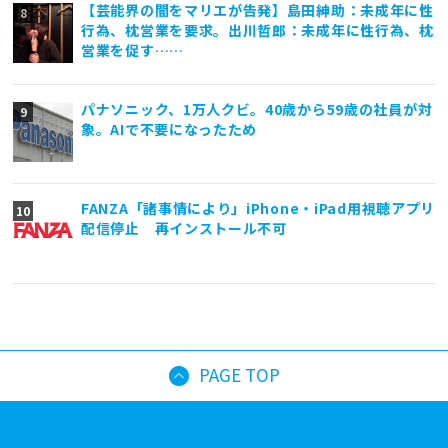
【芸能界の闇をマリエが告発】島田紳助：未成年に性
行為、枕営業を要求。出川哲郎：未成年に性行為、枕
営業を促す……
パナソニック、1万人クビ。40歳から59歳の社員が対
象。AIで不要になったため
FANZA「諸事情により」iPhone・iPad用視聴アプリ
配信停止 再インストール不可
PAGE TOP