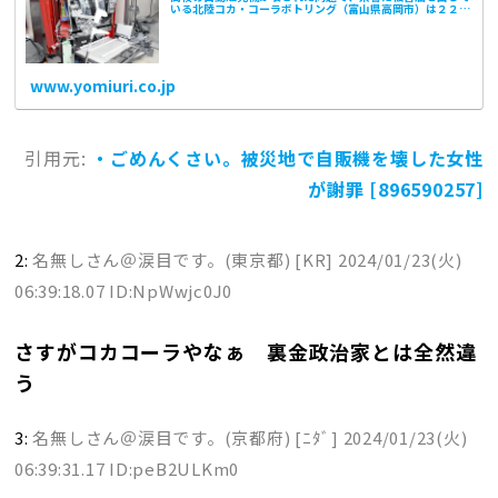
いる北陸コカ・コーラボトリング（富山県高岡市）は２２
日、自販機を壊した数人のうち１人の女性から謝罪があった
と明らかにした。同
www.yomiuri.co.jp
引用元:
・ごめんくさい。被災地で自販機を壊した女性
が謝罪 [896590257]
2:
名無しさん＠涙目です。(東京都) [KR]
2024/01/23(火)
06:39:18.07 ID:NpWwjc0J0
さすがコカコーラやなぁ 裏金政治家とは全然違
う
3:
名無しさん＠涙目です。(京都府) [ﾆﾀﾞ]
2024/01/23(火)
06:39:31.17 ID:peB2ULKm0