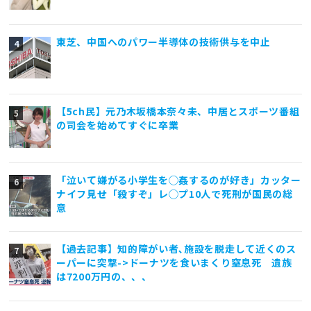
東芝、中国へのパワー半導体の技術供与を中止
【5ch民】元乃木坂橋本奈々未、中居とスポーツ番組
の司会を始めてすぐに卒業
「泣いて嫌がる小学生を◯姦するのが好き」カッター
ナイフ見せ「殺すぞ」レ◯プ10人で死刑が国民の総
意
【過去記事】知的障がい者､施設を脱走して近くのス
ーパーに突撃->ドーナツを食いまくり窒息死 遺族
は7200万円の、、、