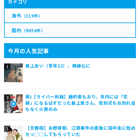
カテゴリ
海外
（319件）
国内
（9654件）
今月の人気記事
最上あい（享年22）、無縁仏に
再)【ライバー刺殺】婚約者もおり、年内には「花
嫁」になるはずだった最上愛さん、告別式もお別れ会
もなく火葬のみ
【文春砲】永野芽郁、江頭事件の直後に田中圭に慰め
セッ◯◯してもらっていた