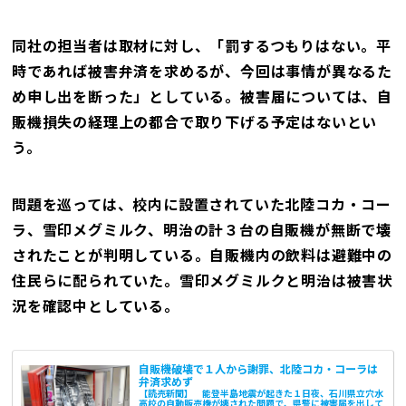
同社の担当者は取材に対し、「罰するつもりはない。平
時であれば被害弁済を求めるが、今回は事情が異なるた
め申し出を断った」としている。被害届については、自
販機損失の経理上の都合で取り下げる予定はないとい
う。
問題を巡っては、校内に設置されていた北陸コカ・コー
ラ、雪印メグミルク、明治の計３台の自販機が無断で壊
されたことが判明している。自販機内の飲料は避難中の
住民らに配られていた。雪印メグミルクと明治は被害状
況を確認中としている。
自販機破壊で１人から謝罪、北陸コカ・コーラは
弁済求めず
【読売新聞】 能登半島地震が起きた１日夜、石川県立穴水
高校の自動販売機が壊された問題で、県警に被害届を出して