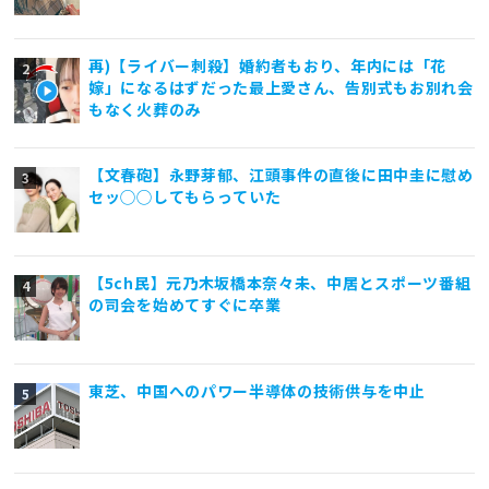
再)【ライバー刺殺】婚約者もおり、年内には「花
嫁」になるはずだった最上愛さん、告別式もお別れ会
もなく火葬のみ
【文春砲】永野芽郁、江頭事件の直後に田中圭に慰め
セッ◯◯してもらっていた
【5ch民】元乃木坂橋本奈々未、中居とスポーツ番組
の司会を始めてすぐに卒業
東芝、中国へのパワー半導体の技術供与を中止