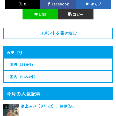
X
Facebook
はてブ
LINE
コピー
コメントを書き込む
カテゴリ
海外
（319件）
国内
（9654件）
今月の人気記事
最上あい（享年22）、無縁仏に