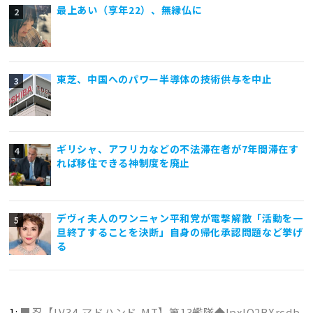
最上あい（享年22）、無縁仏に
東芝、中国へのパワー半導体の技術供与を中止
ギリシャ、アフリカなどの不法滞在者が7年間滞在す
れば移住できる神制度を廃止
デヴィ夫人のワンニャン平和党が電撃解散「活動を一
旦終了することを決断」自身の帰化承認問題など挙げ
る
1:
■忍【LV34,マドハンド,MT】第13艦隊◆IpxlQ2BXrcdb