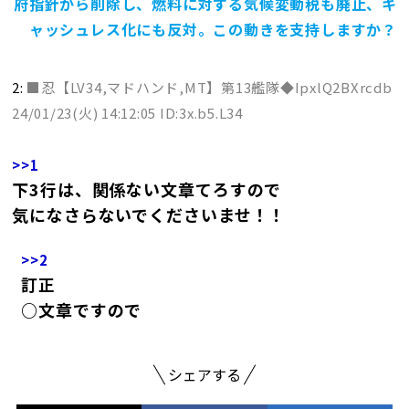
府指針から削除し、燃料に対する気候変動税も廃止、キ
ャッシュレス化にも反対。この動きを支持しますか？
2:
■忍【LV34,マドハンド,MT】第13艦隊◆IpxlQ2BXrcdb
24/01/23(火) 14:12:05 ID:3x.b5.L34
>>1
下3行は、関係ない文章てろすので
気になさらないでくださいませ！！
>>2
訂正
○文章ですので
シェアする