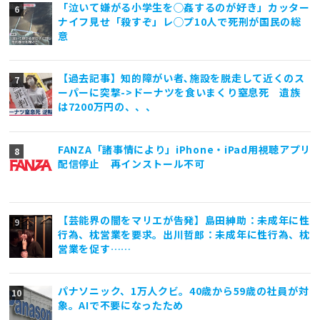
「泣いて嫌がる小学生を◯姦するのが好き」カッター
ナイフ見せ「殺すぞ」レ◯プ10人で死刑が国民の総
意
【過去記事】知的障がい者､施設を脱走して近くのス
ーパーに突撃->ドーナツを食いまくり窒息死 遺族
は7200万円の、、、
FANZA「諸事情により」iPhone・iPad用視聴アプリ
配信停止 再インストール不可
【芸能界の闇をマリエが告発】島田紳助：未成年に性
行為、枕営業を要求。出川哲郎：未成年に性行為、枕
営業を促す……
パナソニック、1万人クビ。40歳から59歳の社員が対
象。AIで不要になったため