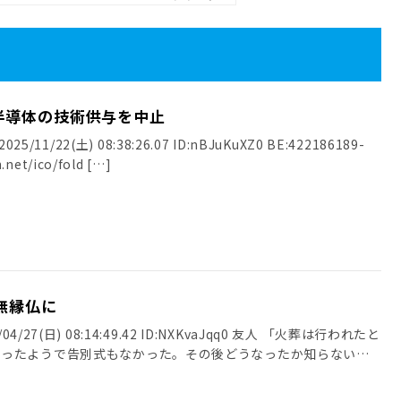
半導体の技術供与を中止
25/11/22(土) 08:38:26.07 ID:nBJuKuXZ0 BE:422186189-
.net/ico/fold […]
無縁仏に
4/27(日) 08:14:49.42 ID:NXKvaJqq0 友人 「火葬は行われたと
だったようで告別式もなかった。その後どうなったか知らない」