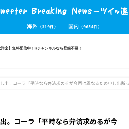
海外
国内
（319件）
（9654件）
し出。コーラ「平時なら弁済求めるが今回は異なるため申し出断
出。コーラ「平時なら弁済求めるが今