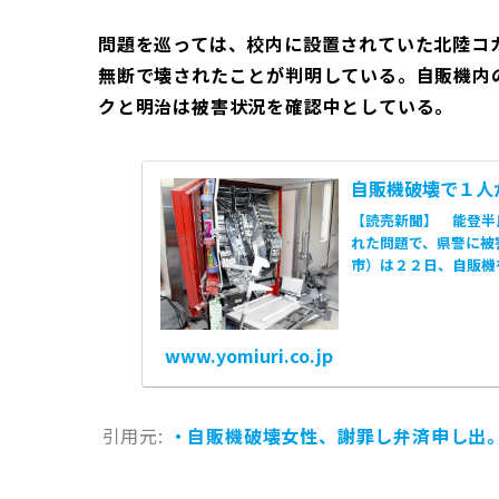
問題を巡っては、校内に設置されていた北陸コ
無断で壊されたことが判明している。自販機内
クと明治は被害状況を確認中としている。
自販機破壊で１人
【読売新聞】 能登半
れた問題で、県警に被
市）は２２日、自販機
た。同
www.yomiuri.co.jp
引用元:
・自販機破壊女性、謝罪し弁済申し出