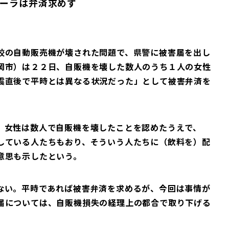
ーラは弁済求めず
校の自動販売機が壊された問題で、県警に被害届を出し
岡市）は２２日、自販機を壊した数人のうち１人の女性
震直後で平時とは異なる状況だった」として被害弁済を
。女性は数人で自販機を壊したことを認めたうえで、
している人たちもおり、そういう人たちに（飲料を）配
意思も示したという。
ない。平時であれば被害弁済を求めるが、今回は事情が
届については、自販機損失の経理上の都合で取り下げる