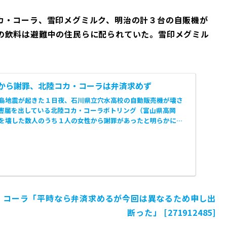
カ・コーラ、雪印メグミルク、明治の計３台の自販機が
の飲料は避難中の住民らに配られていた。雪印メグミル
から謝罪、北陸コカ・コーラは弁済求めず
島地震が起きた１日夜、石川県立穴水高校の自動販売機が壊さ
害届を出している北陸コカ・コーラボトリング（富山県高岡
を壊した数人のうち１人の女性から謝罪があったと明らかにし
。コーラ「平時なら弁済求めるが今回は異なるため申し出
断った」 [271912485]