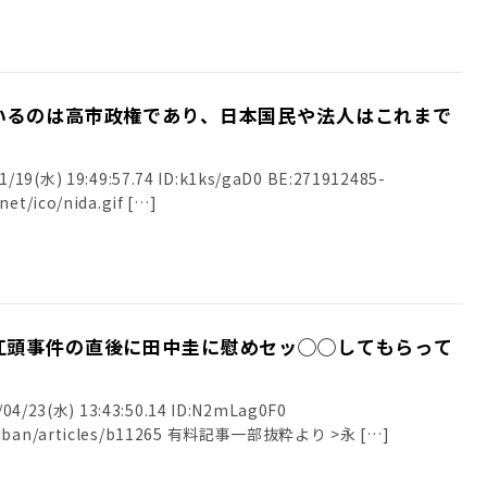
いるのは高市政権であり、日本国民や法人はこれまで
/19(水) 19:49:57.74 ID:k1ks/gaD0 BE:271912485-
2BP(2000) sssp://img.5ch.net/ico/nida.gif […]
江頭事件の直後に田中圭に慰めセッ◯◯してもらって
23(水) 13:43:50.14 ID:N2mLag0F0
nshiban/articles/b11265 有料記事一部抜粋より >永 […]