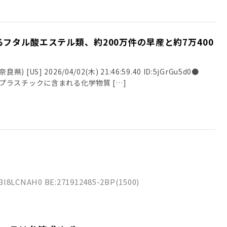
フタル酸エステル類、約200万件の早産と約7万400
良県) [US] 2026/04/02(木) 21:46:59.40 ID:5jGrGu5d0●
515) プラスチックに含まれる化学物質 […]
D:3l8LCNAH0 BE:271912485-2BP(1500)