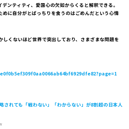
イデンティティ、愛国心の欠如からくると解釈できる。
ために自分がとばっちりを食うのはごめんだという心情
おかしくないほど世界で突出しており、さまざまな問題を
cbe0f0b5ef309f0aa0066ab64bf6929dfe82?page=1
略されても「戦わない」「わからない」が8割超の日本人
w