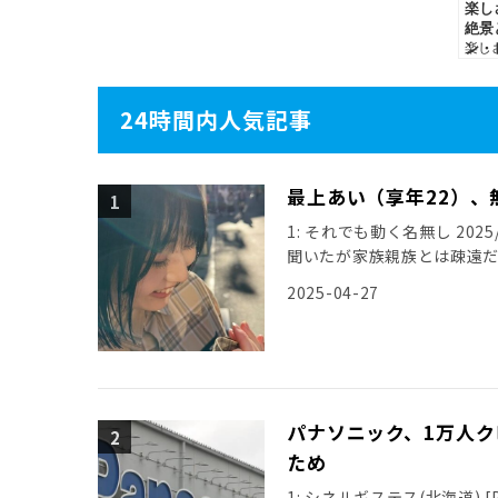
24時間内人気記事
最上あい（享年22）、
1: それでも動く名無し 2025/0
聞いたが家族親族とは疎遠
引用元: […]
2025-04-27
パナソニック、1万人ク
ため
1: シネルギステス(北海道) [PA] 2