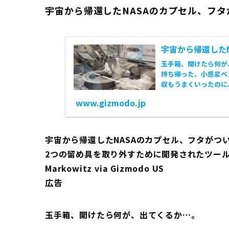
宇宙から帰還したNASAのカプセル、フ
宇宙から帰還した
玉手箱、開けたら何が
持ち帰った、小惑星ベ
収もうまくいったのに
した。数...
www.gizmodo.jp
宇宙から帰還したNASAのカプセル、フタがつ
2つの留め具を取り外すために開発されたツールの1つ
Markowitz via Gizmodo US
広告
玉手箱、開けたら何が、出てくるか…。