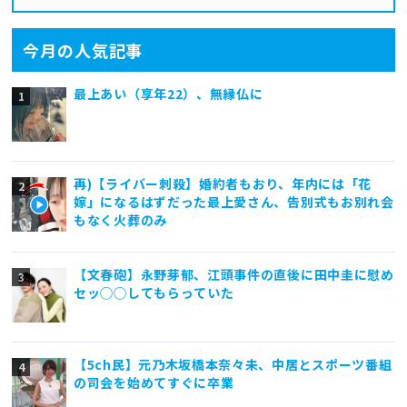
今月の人気記事
最上あい（享年22）、無縁仏に
再)【ライバー刺殺】婚約者もおり、年内には「花
嫁」になるはずだった最上愛さん、告別式もお別れ会
もなく火葬のみ
【文春砲】永野芽郁、江頭事件の直後に田中圭に慰め
セッ◯◯してもらっていた
【5ch民】元乃木坂橋本奈々未、中居とスポーツ番組
の司会を始めてすぐに卒業