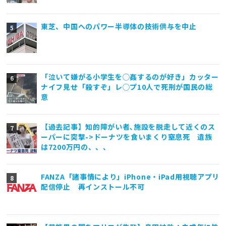
東芝、中国へのパワー半導体の技術供与を中止
「泣いて嫌がる小学生を◯姦するのが好き」カッター
ナイフ見せ「殺すぞ」レ◯プ10人で死刑が国民の総
意
【過去記事】知的障がい者､施設を脱走して近くのス
ーパーに突撃->ドーナツを食いまくり窒息死 遺族
は7200万円の、、、
FANZA「諸事情により」iPhone・iPad用視聴アプリ
配信停止 再インストール不可