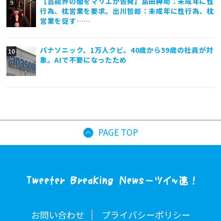
【芸能界の闇をマリエが告発】島田紳助：未成年に性
行為、枕営業を要求。出川哲郎：未成年に性行為、枕
営業を促す……
パナソニック、1万人クビ。40歳から59歳の社員が対
象。AIで不要になったため
PAGE TOP
お問い合わせ
プライバシーポリシー