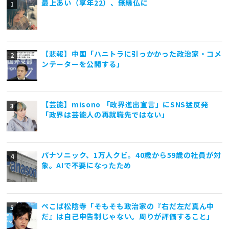
最上あい（享年22）、無縁仏に
【悲報】中国「ハニトラに引っかかった政治家・コメ
ンテーターを公開する」
【芸能】misono 「政界進出宣言」にSNS猛反発
「政界は芸能人の再就職先ではない」
パナソニック、1万人クビ。40歳から59歳の社員が対
象。AIで不要になったため
ぺこぱ松陰寺「そもそも政治家の『右だ左だ真ん中
だ』は自己申告制じゃない。周りが評価すること」