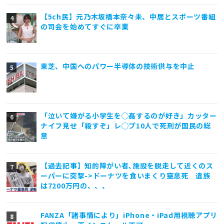
【5ch民】元乃木坂橋本奈々未、中居とスポーツ番組
の司会を始めてすぐに卒業
東芝、中国へのパワー半導体の技術供与を中止
「泣いて嫌がる小学生を◯姦するのが好き」カッター
ナイフ見せ「殺すぞ」レ◯プ10人で死刑が国民の総
意
【過去記事】知的障がい者､施設を脱走して近くのス
ーパーに突撃->ドーナツを食いまくり窒息死 遺族
は7200万円の、、、
FANZA「諸事情により」iPhone・iPad用視聴アプリ