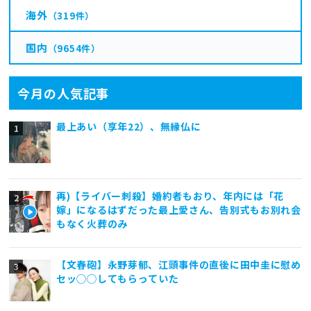
海外
（319件）
国内
（9654件）
今月の人気記事
最上あい（享年22）、無縁仏に
再)【ライバー刺殺】婚約者もおり、年内には「花
嫁」になるはずだった最上愛さん、告別式もお別れ会
もなく火葬のみ
【文春砲】永野芽郁、江頭事件の直後に田中圭に慰め
セッ◯◯してもらっていた