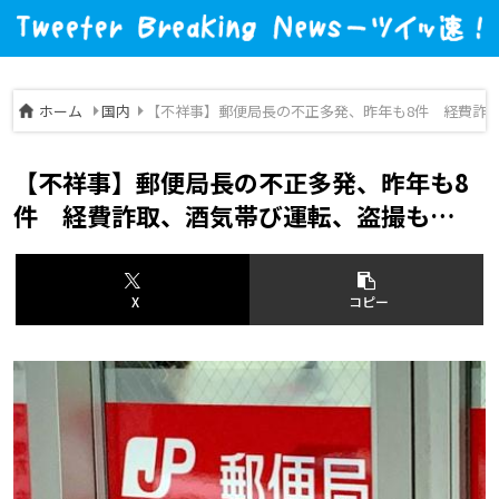
ホーム
国内
【不祥事】郵便局長の不正多発、昨年も8件 経費詐
【不祥事】郵便局長の不正多発、昨年も8
件 経費詐取、酒気帯び運転、盗撮も…
X
コピー