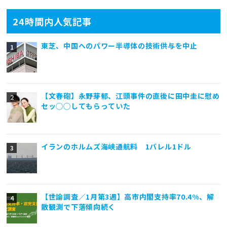
24時間内人気記事
東芝、中国へのパワー半導体の技術供与を中止
【文春砲】永野芽郁、江頭事件の直後に田中圭に慰め
セッ◯◯してもらっていた
イランのホルムズ海峡通航料 1バレル1ドル
【世論調査／1月第3週】高市内閣支持率70.4%、解
散観測で下落傾向続く