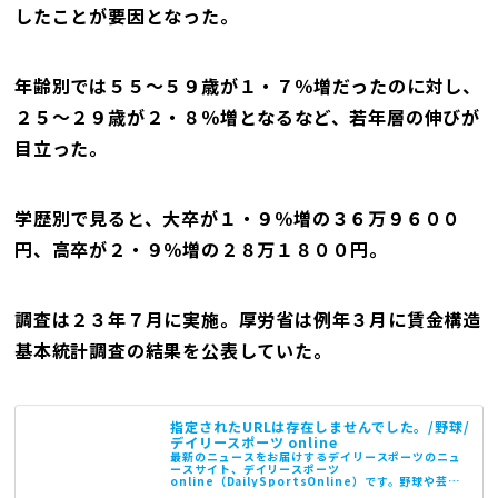
したことが要因となった。
年齢別では５５～５９歳が１・７％増だったのに対し、
２５～２９歳が２・８％増となるなど、若年層の伸びが
目立った。
学歴別で見ると、大卒が１・９％増の３６万９６００
円、高卒が２・９％増の２８万１８００円。
調査は２３年７月に実施。厚労省は例年３月に賃金構造
基本統計調査の結果を公表していた。
指定されたURLは存在しませんでした。/野球/
デイリースポーツ online
最新のニュースをお届けするデイリースポーツのニュ
ースサイト、デイリースポーツ
online（DailySportsOnline）です。野球や芸能
など、最新情報（速報）、特集情報などをいち早くお