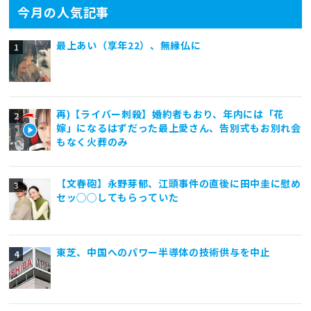
今月の人気記事
最上あい（享年22）、無縁仏に
再)【ライバー刺殺】婚約者もおり、年内には「花
嫁」になるはずだった最上愛さん、告別式もお別れ会
もなく火葬のみ
【文春砲】永野芽郁、江頭事件の直後に田中圭に慰め
セッ◯◯してもらっていた
東芝、中国へのパワー半導体の技術供与を中止