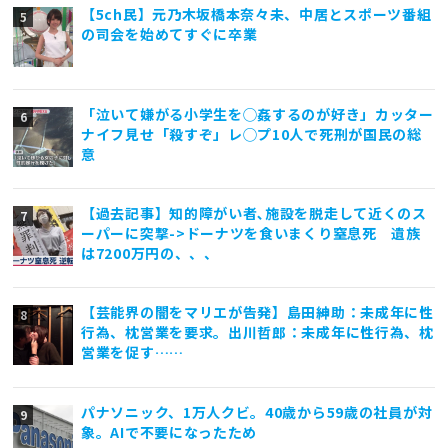
【5ch民】元乃木坂橋本奈々未、中居とスポーツ番組
の司会を始めてすぐに卒業
「泣いて嫌がる小学生を◯姦するのが好き」カッター
ナイフ見せ「殺すぞ」レ◯プ10人で死刑が国民の総
意
【過去記事】知的障がい者､施設を脱走して近くのス
ーパーに突撃->ドーナツを食いまくり窒息死 遺族
は7200万円の、、、
【芸能界の闇をマリエが告発】島田紳助：未成年に性
行為、枕営業を要求。出川哲郎：未成年に性行為、枕
営業を促す……
パナソニック、1万人クビ。40歳から59歳の社員が対
象。AIで不要になったため