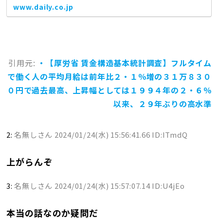
届け！他にも写真特集やコラム特集も充実。芸能・ス
www.daily.co.jp
ポ...
引用元:
・【厚労省 賃金構造基本統計調査】フルタイム
で働く人の平均月給は前年比２・１％増の３１万８３０
０円で過去最高、上昇幅としては１９９４年の２・６％
以来、２９年ぶりの高水準
2:
名無しさん
2024/01/24(水) 15:56:41.66 ID:ITmdQ
上がらんぞ
3:
名無しさん
2024/01/24(水) 15:57:07.14 ID:U4jEo
本当の話なのか疑問だ