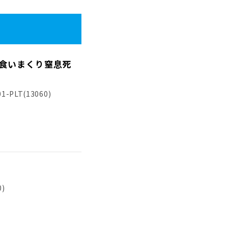
を食いまくり窒息死
1-PLT(13060)
0)