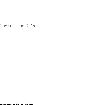
」
氏（75）が21日、TBS系「ひ