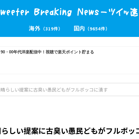
海外
国内
（319件）
（9654件）
素晴らしい提案に古臭い愚民どもがフルボッコに潰す
晴らしい提案に古臭い愚民どもがフルボッ