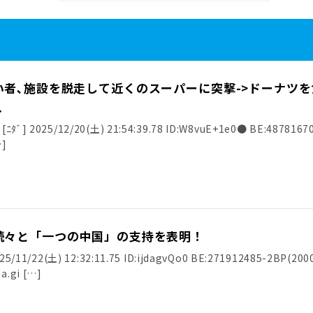
い者､施設を脱走して近くのスーパーに突撃->ドーナツ
、
 2025/12/20(土) 21:54:39.78 ID:W8vuE+1e0● BE:48781670
…]
続々と「一つの中国」の支持を表明！
11/22(土) 12:32:11.75 ID:ijdagvQo0 BE:271912485-2BP(200
da.gi […]