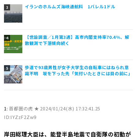
イランのホルムズ海峡通航料 1バレル1ドル
【世論調査／1月第3週】高市内閣支持率70.4%、解
散観測で下落傾向続く
歩道で93歳男性が女子大学生の自転車にはねられ意
識不明 坂を下った先「気付いたときには目の前に」
1:
首都圏の虎 ★
2024/01/24(水) 17:32:41.25
ID:lYZzF2Zw9
岸田総理大臣は、能登半島地震で自衛隊の初動が