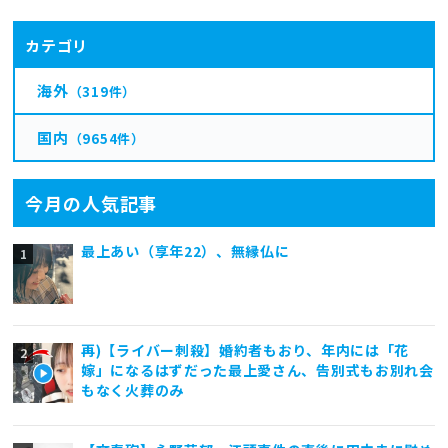
カテゴリ
海外
（319件）
国内
（9654件）
今月の人気記事
最上あい（享年22）、無縁仏に
再)【ライバー刺殺】婚約者もおり、年内には「花
嫁」になるはずだった最上愛さん、告別式もお別れ会
もなく火葬のみ