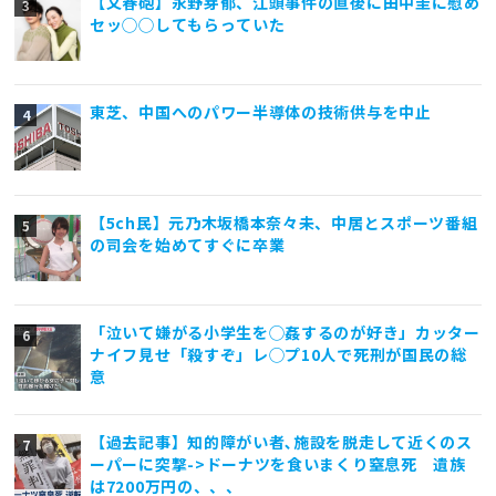
【文春砲】永野芽郁、江頭事件の直後に田中圭に慰め
セッ◯◯してもらっていた
東芝、中国へのパワー半導体の技術供与を中止
【5ch民】元乃木坂橋本奈々未、中居とスポーツ番組
の司会を始めてすぐに卒業
「泣いて嫌がる小学生を◯姦するのが好き」カッター
ナイフ見せ「殺すぞ」レ◯プ10人で死刑が国民の総
意
【過去記事】知的障がい者､施設を脱走して近くのス
ーパーに突撃->ドーナツを食いまくり窒息死 遺族
は7200万円の、、、