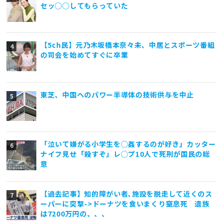
セッ◯◯してもらっていた
【5ch民】元乃木坂橋本奈々未、中居とスポーツ番組
の司会を始めてすぐに卒業
東芝、中国へのパワー半導体の技術供与を中止
「泣いて嫌がる小学生を◯姦するのが好き」カッター
ナイフ見せ「殺すぞ」レ◯プ10人で死刑が国民の総
意
【過去記事】知的障がい者､施設を脱走して近くのス
ーパーに突撃->ドーナツを食いまくり窒息死 遺族
は7200万円の、、、