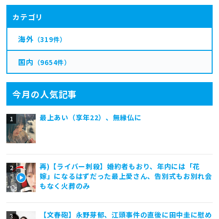
カテゴリ
海外
（319件）
国内
（9654件）
今月の人気記事
最上あい（享年22）、無縁仏に
再)【ライバー刺殺】婚約者もおり、年内には「花
嫁」になるはずだった最上愛さん、告別式もお別れ会
もなく火葬のみ
【文春砲】永野芽郁、江頭事件の直後に田中圭に慰め