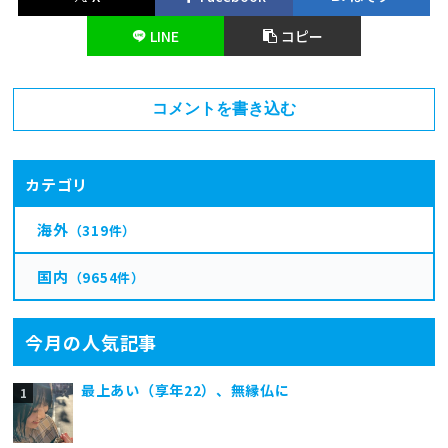
LINE
コピー
コメントを書き込む
カテゴリ
海外
（319件）
国内
（9654件）
今月の人気記事
最上あい（享年22）、無縁仏に