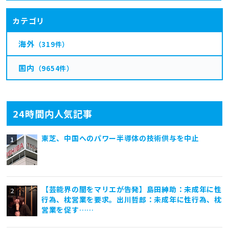
カテゴリ
海外
（319件）
国内
（9654件）
24時間内人気記事
東芝、中国へのパワー半導体の技術供与を中止
【芸能界の闇をマリエが告発】島田紳助：未成年に性
行為、枕営業を要求。出川哲郎：未成年に性行為、枕
営業を促す……