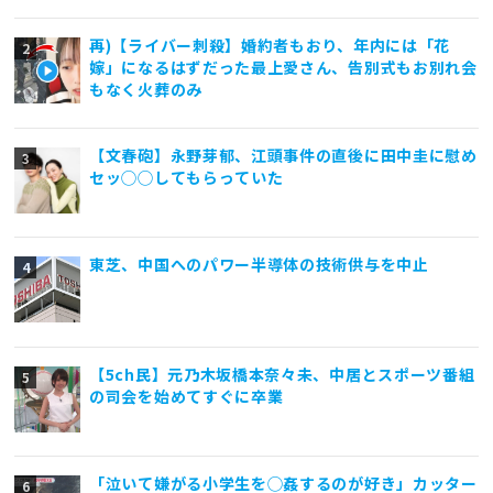
再)【ライバー刺殺】婚約者もおり、年内には「花
嫁」になるはずだった最上愛さん、告別式もお別れ会
もなく火葬のみ
【文春砲】永野芽郁、江頭事件の直後に田中圭に慰め
セッ◯◯してもらっていた
東芝、中国へのパワー半導体の技術供与を中止
【5ch民】元乃木坂橋本奈々未、中居とスポーツ番組
の司会を始めてすぐに卒業
「泣いて嫌がる小学生を◯姦するのが好き」カッター