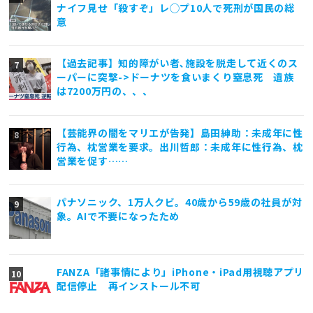
ナイフ見せ「殺すぞ」レ◯プ10人で死刑が国民の総
意
【過去記事】知的障がい者､施設を脱走して近くのス
ーパーに突撃->ドーナツを食いまくり窒息死 遺族
は7200万円の、、、
【芸能界の闇をマリエが告発】島田紳助：未成年に性
行為、枕営業を要求。出川哲郎：未成年に性行為、枕
営業を促す……
パナソニック、1万人クビ。40歳から59歳の社員が対
象。AIで不要になったため
FANZA「諸事情により」iPhone・iPad用視聴アプリ
配信停止 再インストール不可