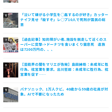
「泣いて嫌がる小学生を◯姦するのが好き」カッター
ナイフ見せ「殺すぞ」レ◯プ10人で死刑が国民の総
意
【過去記事】知的障がい者､施設を脱走して近くのス
ーパーに突撃->ドーナツを食いまくり窒息死 遺族
は7200万円の、、、
【芸能界の闇をマリエが告発】島田紳助：未成年に性
行為、枕営業を要求。出川哲郎：未成年に性行為、枕
営業を促す……
パナソニック、1万人クビ。40歳から59歳の社員が対
象。AIで不要になったため