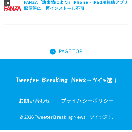
FANZA「諸事情により」iPhone・iPad用視聴アプリ
配信停止 再インストール不可
PAGE TOP
お問い合わせ
プライバシーポリシー
© 2026 TweeterＢreakingＮews－ツイッ速！.