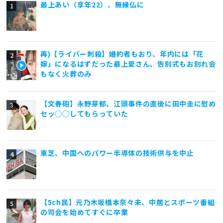
最上あい（享年22）、無縁仏に
再)【ライバー刺殺】婚約者もおり、年内には「花
嫁」になるはずだった最上愛さん、告別式もお別れ会
もなく火葬のみ
【文春砲】永野芽郁、江頭事件の直後に田中圭に慰め
セッ◯◯してもらっていた
東芝、中国へのパワー半導体の技術供与を中止
【5ch民】元乃木坂橋本奈々未、中居とスポーツ番組
の司会を始めてすぐに卒業