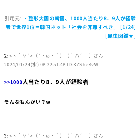
引用元:
・整形大国の韓国、1000人当たり8．9人が経験
者で世界1位＝韓国ネット「社会を非難すべき」 [1/24]
[昆虫図鑑★]
2:
<丶｀∀´>（´・ω・｀）（｀ハ´ ）さん
2024/01/24(水) 08:22:51.48 ID:3ZShe4vW
人当たり8．9人が経験者
>>1000
そんなもんかい？w
3:
<丶｀∀´>（´・ω・｀）（｀ハ´ ）さん