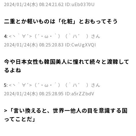
2024/01/24(水) 08:24:21.62 ID:uEb0370U
二重とか軽いものは「化粧」とおもってそう
4:
<丶｀∀´>（´・ω・｀）（｀ハ´ ）さん
2024/01/24(水) 08:25:20.83 ID:CwUgXVQI
今や日本女性も韓国美人に憧れて続々と渡韓して
るよね
5:
<丶｀∀´>（´・ω・｀）（｀ハ´ ）さん
2024/01/24(水) 08:25:28.95 ID:a5rZZbdV
>「言い換えると、世界一他人の目を意識する国
ってことだ」