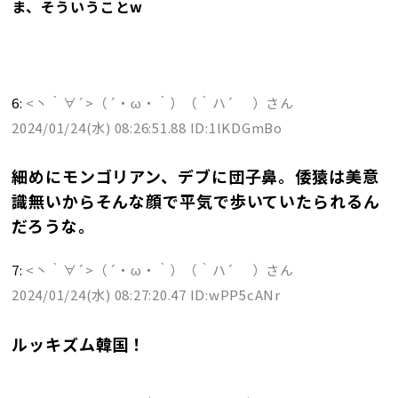
ま、そういうことw
6:
<丶｀∀´>（´・ω・｀）（｀ハ´ ）さん
2024/01/24(水) 08:26:51.88 ID:1lKDGmBo
細めにモンゴリアン、デブに団子鼻。倭猿は美意
識無いからそんな顔で平気で歩いていたられるん
だろうな。
7:
<丶｀∀´>（´・ω・｀）（｀ハ´ ）さん
2024/01/24(水) 08:27:20.47 ID:wPP5cANr
ルッキズム韓国！