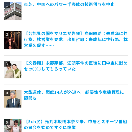
東芝、中国へのパワー半導体の技術供与を中止
【芸能界の闇をマリエが告発】島田紳助：未成年に性
行為、枕営業を要求。出川哲郎：未成年に性行為、枕
営業を促す……
【文春砲】永野芽郁、江頭事件の直後に田中圭に慰め
セッ◯◯してもらっていた
大型連休、閣僚14人が外遊へ 必要性や危機管理に
疑問も
【5ch民】元乃木坂橋本奈々未、中居とスポーツ番組
の司会を始めてすぐに卒業