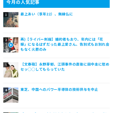
今月の人気記事
最上あい（享年22）、無縁仏に
再)【ライバー刺殺】婚約者もおり、年内には「花
嫁」になるはずだった最上愛さん、告別式もお別れ会
もなく火葬のみ
【文春砲】永野芽郁、江頭事件の直後に田中圭に慰め
セッ◯◯してもらっていた
東芝、中国へのパワー半導体の技術供与を中止