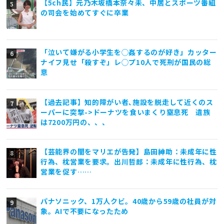
【5ch民】元乃木坂橋本奈々未、中居とスポーツ番組
の司会を始めてすぐに卒業
「泣いて嫌がる小学生を◯姦するのが好き」カッター
ナイフ見せ「殺すぞ」レ◯プ10人で死刑が国民の総
意
【過去記事】知的障がい者､施設を脱走して近くのス
ーパーに突撃->ドーナツを食いまくり窒息死 遺族
は7200万円の、、、
【芸能界の闇をマリエが告発】島田紳助：未成年に性
行為、枕営業を要求。出川哲郎：未成年に性行為、枕
営業を促す……
パナソニック、1万人クビ。40歳から59歳の社員が対
象。AIで不要になったため