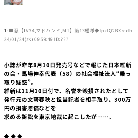
1:
■忍【LV34,マドハンド,MT】第13艦隊◆IpxlQ2BXrcdb
24/01/24(水) 09:59:49 ID:???
小誌が昨年8月10日発売号などで報じた日本維新
の会・馬場伸幸代表（58）の社会福祉法人“乗っ
取り疑惑”。
維新は11月10日付で、名誉を毀損されたとして
発行元の文藝春秋と担当記者を相手取り、300万
円の損害賠償などを
求める訴訟を東京地裁に起こしたが……。
◆ ◆ ◆