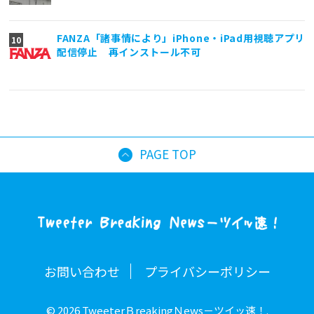
FANZA「諸事情により」iPhone・iPad用視聴アプリ
配信停止 再インストール不可
PAGE TOP
お問い合わせ
プライバシーポリシー
© 2026 TweeterＢreakingＮews－ツイッ速！.