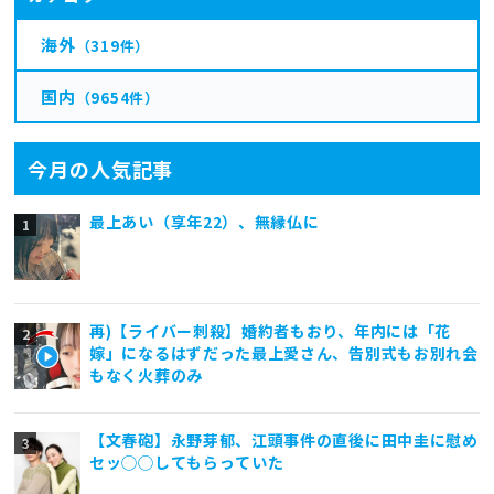
海外
（319件）
国内
（9654件）
今月の人気記事
最上あい（享年22）、無縁仏に
再)【ライバー刺殺】婚約者もおり、年内には「花
嫁」になるはずだった最上愛さん、告別式もお別れ会
もなく火葬のみ
【文春砲】永野芽郁、江頭事件の直後に田中圭に慰め
セッ◯◯してもらっていた