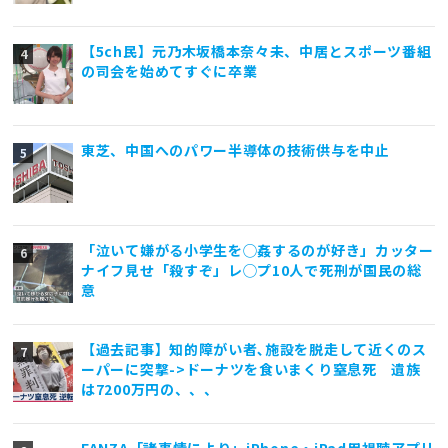
【5ch民】元乃木坂橋本奈々未、中居とスポーツ番組
の司会を始めてすぐに卒業
東芝、中国へのパワー半導体の技術供与を中止
「泣いて嫌がる小学生を◯姦するのが好き」カッター
ナイフ見せ「殺すぞ」レ◯プ10人で死刑が国民の総
意
【過去記事】知的障がい者､施設を脱走して近くのス
ーパーに突撃->ドーナツを食いまくり窒息死 遺族
は7200万円の、、、