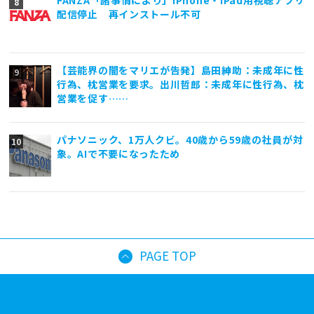
FANZA「諸事情により」iPhone・iPad用視聴アプリ
配信停止 再インストール不可
【芸能界の闇をマリエが告発】島田紳助：未成年に性
行為、枕営業を要求。出川哲郎：未成年に性行為、枕
営業を促す……
パナソニック、1万人クビ。40歳から59歳の社員が対
象。AIで不要になったため
PAGE TOP