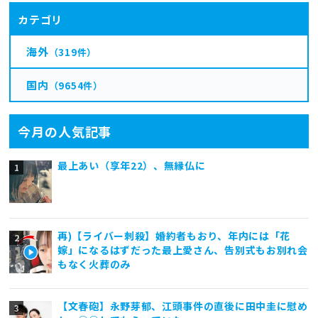
カテゴリ
海外
（319件）
国内
（9654件）
今月の人気記事
最上あい（享年22）、無縁仏に
再)【ライバー刺殺】婚約者もおり、年内には「花
嫁」になるはずだった最上愛さん、告別式もお別れ会
もなく火葬のみ
【文春砲】永野芽郁、江頭事件の直後に田中圭に慰め