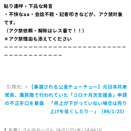
貼り連呼・下品な発言
・不快なaa・会話不能・記者叩きなどが、アク禁対象
です。
（アク禁依頼・解除はレス番で！！）
＊アク禁理由も添えてください
－－－－－－－－－－－－－－－－－－－－－－－－－
－－－－－－－－－－－－
引用元:
・【暴露される公金チューチュー】元日本共産
党員、灘民商で行われていた「コロナ月次支援金」申請
の不正手口を暴露 「売上が下がっていない場合は売り
上げを低くしたり…」［R6/1/25］
2:
名無しさん＠おーぷん
24/01/25(木) 14:44:16