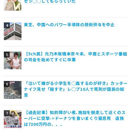
セッ◯◯してもらっていた
東芝、中国へのパワー半導体の技術供与を中止
【5ch民】元乃木坂橋本奈々未、中居とスポーツ番組
の司会を始めてすぐに卒業
「泣いて嫌がる小学生を◯姦するのが好き」カッター
ナイフ見せ「殺すぞ」レ◯プ10人で死刑が国民の総
意
【過去記事】知的障がい者､施設を脱走して近くのス
ーパーに突撃->ドーナツを食いまくり窒息死 遺族
は7200万円の、、、