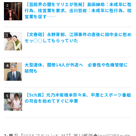
【芸能界の闇をマリエが告発】島田紳助：未成年に性
行為、枕営業を要求。出川哲郎：未成年に性行為、枕
営業を促す……
【文春砲】永野芽郁、江頭事件の直後に田中圭に慰め
セッ◯◯してもらっていた
大型連休、閣僚14人が外遊へ 必要性や危機管理に
疑問も
【5ch民】元乃木坂橋本奈々未、中居とスポーツ番組
の司会を始めてすぐに卒業
1:
■忍【LV34,マドハンド,MT】第13艦隊◆IpxlQ2BXrcdb