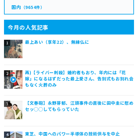
国内
（9654件）
今月の人気記事
最上あい（享年22）、無縁仏に
再)【ライバー刺殺】婚約者もおり、年内には「花
嫁」になるはずだった最上愛さん、告別式もお別れ会
もなく火葬のみ
【文春砲】永野芽郁、江頭事件の直後に田中圭に慰め
セッ◯◯してもらっていた
東芝、中国へのパワー半導体の技術供与を中止