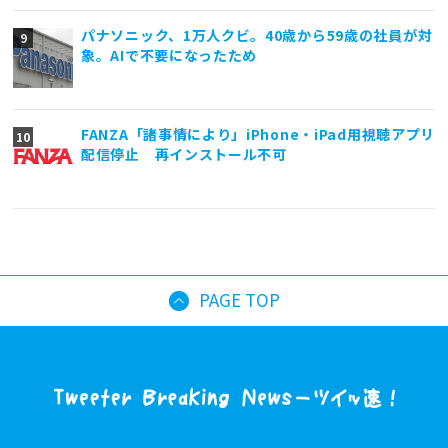
パナソニック、1万人クビ。40歳から59歳の社員が対
象。AIで不要になったため
FANZA「諸事情により」iPhone・iPad用視聴アプリ
配信停止 再インストール不可
PAGE TOP