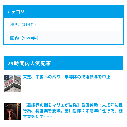
カテゴリ
海外
（319件）
国内
（9654件）
24時間内人気記事
東芝、中国へのパワー半導体の技術供与を中止
【芸能界の闇をマリエが告発】島田紳助：未成年に性
行為、枕営業を要求。出川哲郎：未成年に性行為、枕
営業を促す……