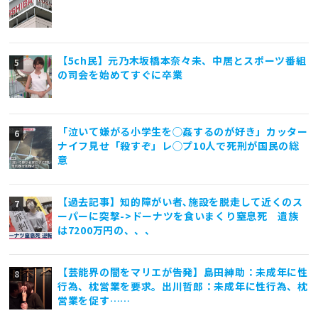
【5ch民】元乃木坂橋本奈々未、中居とスポーツ番組
の司会を始めてすぐに卒業
「泣いて嫌がる小学生を◯姦するのが好き」カッター
ナイフ見せ「殺すぞ」レ◯プ10人で死刑が国民の総
意
【過去記事】知的障がい者､施設を脱走して近くのス
ーパーに突撃->ドーナツを食いまくり窒息死 遺族
は7200万円の、、、
【芸能界の闇をマリエが告発】島田紳助：未成年に性
行為、枕営業を要求。出川哲郎：未成年に性行為、枕
営業を促す……