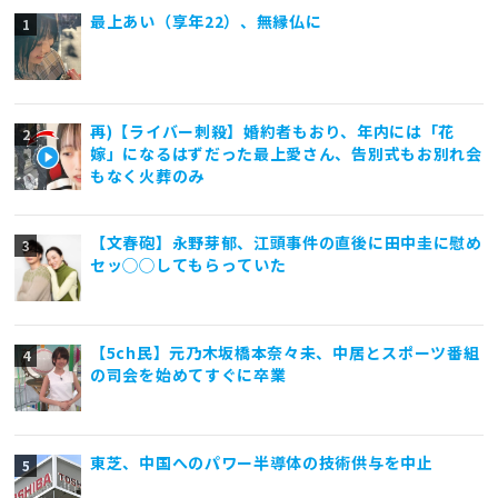
最上あい（享年22）、無縁仏に
再)【ライバー刺殺】婚約者もおり、年内には「花
嫁」になるはずだった最上愛さん、告別式もお別れ会
もなく火葬のみ
【文春砲】永野芽郁、江頭事件の直後に田中圭に慰め
セッ◯◯してもらっていた
【5ch民】元乃木坂橋本奈々未、中居とスポーツ番組
の司会を始めてすぐに卒業
東芝、中国へのパワー半導体の技術供与を中止