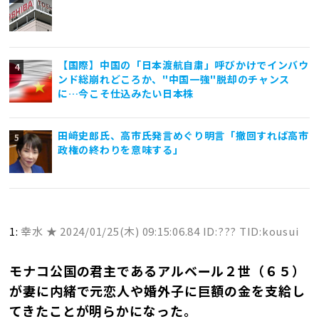
【国際】中国の「日本渡航自粛」呼びかけでインバウ
ンド総崩れどころか、"中国一強"脱却のチャンス
に…今こそ仕込みたい日本株
田﨑史郎氏、高市氏発言めぐり明言「撤回すれば高市
政権の終わりを意味する」
1:
幸水 ★
2024/01/25(木) 09:15:06.84 ID:??? TID:kousui
モナコ公国の君主であるアルベール２世（６５）
が妻に内緒で元恋人や婚外子に巨額の金を支給し
てきたことが明らかになった。