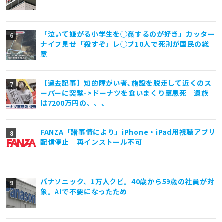
「泣いて嫌がる小学生を◯姦するのが好き」カッター
ナイフ見せ「殺すぞ」レ◯プ10人で死刑が国民の総
意
【過去記事】知的障がい者､施設を脱走して近くのス
ーパーに突撃->ドーナツを食いまくり窒息死 遺族
は7200万円の、、、
FANZA「諸事情により」iPhone・iPad用視聴アプリ
配信停止 再インストール不可
パナソニック、1万人クビ。40歳から59歳の社員が対
象。AIで不要になったため