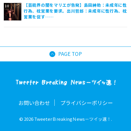
【芸能界の闇をマリエが告発】島田紳助：未成年に性
行為、枕営業を要求。出川哲郎：未成年に性行為、枕
営業を促す……
PAGE TOP
お問い合わせ
プライバシーポリシー
© 2026 TweeterＢreakingＮews－ツイッ速！.