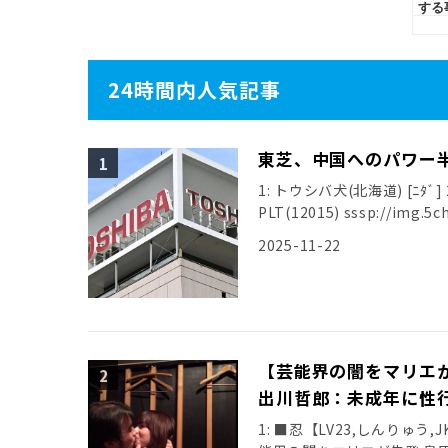
24時間内人気記事
東芝、中国へのパワー
1: トウシバ犬(北海道) [ﾆﾀﾞ] 20
PLT(12015) sssp://img.5ch
2025-11-22
【芸能界の闇をマリエ
出川哲郎：未成年に性
1: ■忍【LV23,しんりゅう,JK】第