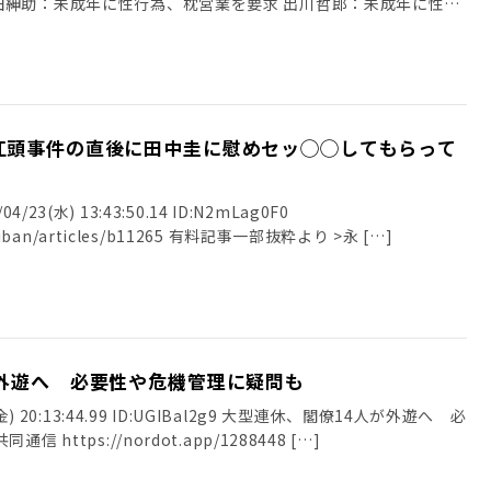
田紳助：未成年に性行為、枕営業を要求 出川哲郎：未成年に性
江頭事件の直後に田中圭に慰めセッ◯◯してもらって
23(水) 13:43:50.14 ID:N2mLag0F0
nshiban/articles/b11265 有料記事一部抜粋より >永 […]
が外遊へ 必要性や危機管理に疑問も
(金) 20:13:44.99 ID:UGIBal2g9 大型連休、閣僚14人が外遊へ 必
https://nordot.app/1288448 […]