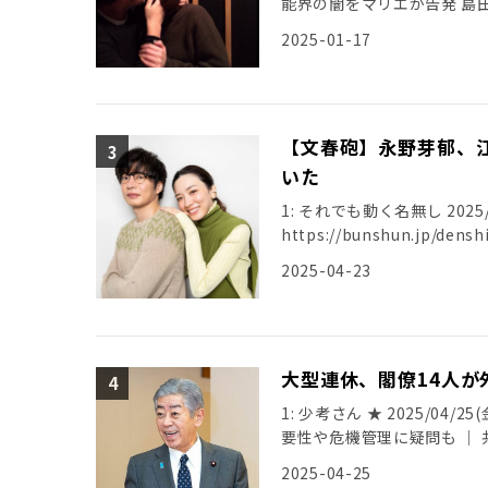
能界の闇をマリエが告発 島
[…]
2025-01-17
【文春砲】永野芽郁、
いた
1: それでも動く名無し 2025/04/
https://bunshun.jp/de
2025-04-23
大型連休、閣僚14人
1: 少考さん ★ 2025/04/25
要性や危機管理に疑問も ｜ 共同通信 
2025-04-25