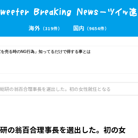
海外
国内
（319件）
（9654件）
総研の翁百合理事長を選出した。初の女性就任となる
研の翁百合理事長を選出した。初の女