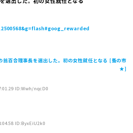
を選出した。初の女性就任となる
4012500568&g=flash#goog_rewarded
の翁百合理事長を選出した。初の女性就任となる [蚤の市
★]
7:01.29 ID:Wwh/nqcD0
8:04.58 ID:ByxEiU2k0