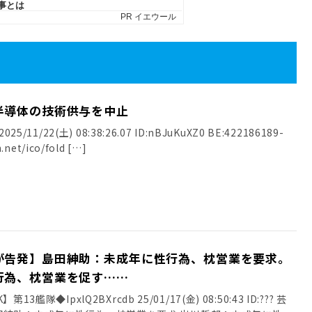
半導体の技術供与を中止
25/11/22(土) 08:38:26.07 ID:nBJuKuXZ0 BE:422186189-
.net/ico/fold […]
が告発】島田紳助：未成年に性行為、枕営業を要求。
行為、枕営業を促す……
13艦隊◆IpxlQ2BXrcdb 25/01/17(金) 08:50:43 ID:??? 芸