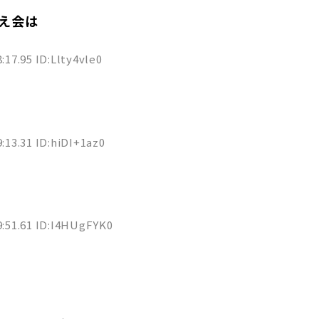
え会は
:17.95 ID:Llty4vle0
:13.31 ID:hiDI+1az0
9:51.61 ID:I4HUgFYK0