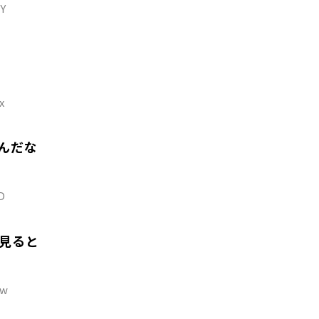
DY
x
んだな
D
見ると
iw