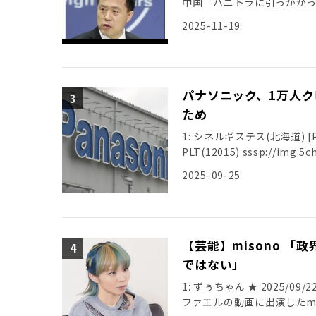
中国「ハニトラに引っかか
2025-11-19
パナソニック、1万人ク
ため
1: シネルギステス(北海道) [PA] 2
PLT(12015) sssp://img.5ch
2025-09-25
【芸能】misono 
ではない」
1: ずぅちゃん ★ 2025/09/22(
ファエルの動画に出演したmi