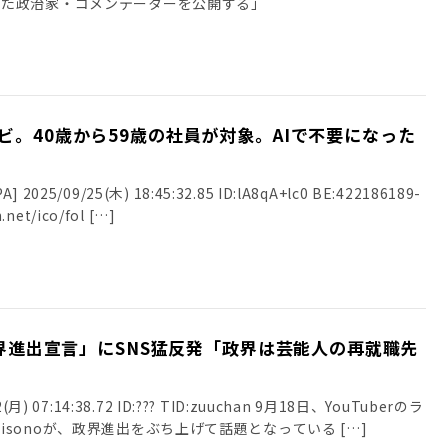
った政治家・コメンテーターを公開する」
ビ。40歳から59歳の社員が対象。AIで不要になった
025/09/25(木) 18:45:32.85 ID:lA8qA+lc0 BE:422186189-
.net/ico/fol […]
「政界進出宣言」にSNS猛反発「政界は芸能人の再就職先
月) 07:14:38.72 ID:??? TID:zuuchan 9月18日、YouTuberのラ
sonoが、政界進出をぶち上げて話題となっている […]