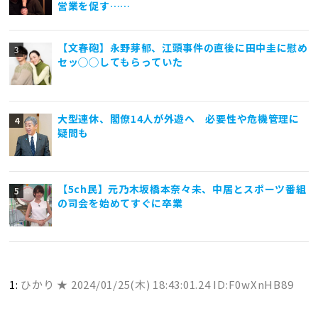
営業を促す……
【文春砲】永野芽郁、江頭事件の直後に田中圭に慰め
セッ◯◯してもらっていた
大型連休、閣僚14人が外遊へ 必要性や危機管理に
疑問も
【5ch民】元乃木坂橋本奈々未、中居とスポーツ番組
の司会を始めてすぐに卒業
1:
ひかり ★
2024/01/25(木) 18:43:01.24 ID:F0wXnHB89