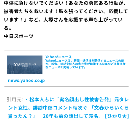
中傷に負けないでください！あなたの勇気ある行動が、
被害者たちを救います！胸を張ってください。応援して
います！」など、大塚さんを応援する声も上がってい
る。
中日スポーツ
Yahoo!ニュース
Yahoo!ニュースは、新聞・通信社が配信するニュースのほ
か、映像、雑誌や個人の書き手が執筆する記事など多種多様
なニュースを掲載しています。
news.yahoo.co.jp
引用元:
・松本人志に『実名顔出し性被害告発』元タレ
ント女性、誹謗中傷コメント相次ぐ 「文春からいくら
貰ったん？」「20年も前の話出して売名」 [ひかり★]