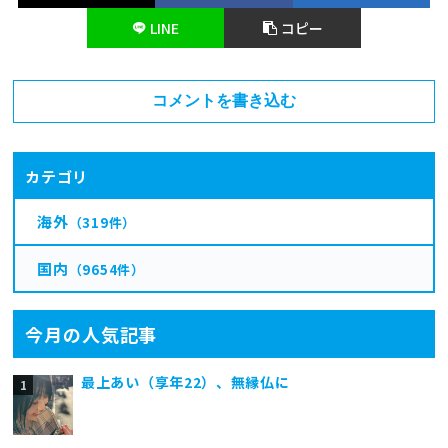
LINE
コピー
コメントを書き込む
カテゴリ
海外
（319件）
国内
（9654件）
今月の人気記事
最上あい（享年22）、無縁仏に