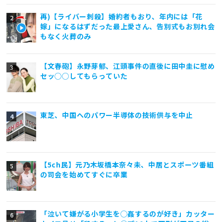
再)【ライバー刺殺】婚約者もおり、年内には「花
嫁」になるはずだった最上愛さん、告別式もお別れ会
もなく火葬のみ
【文春砲】永野芽郁、江頭事件の直後に田中圭に慰め
セッ◯◯してもらっていた
東芝、中国へのパワー半導体の技術供与を中止
【5ch民】元乃木坂橋本奈々未、中居とスポーツ番組
の司会を始めてすぐに卒業
「泣いて嫌がる小学生を◯姦するのが好き」カッター