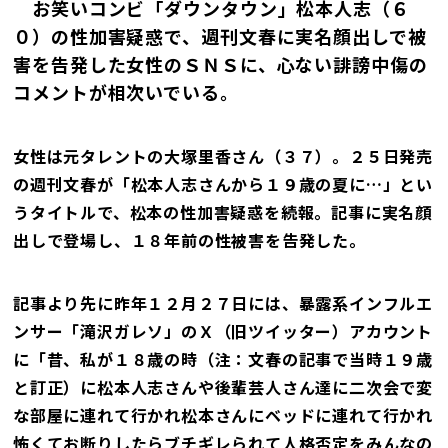
お笑いコンビ「ダウンタウン」松本人志（６
０）の性加害疑惑で、週刊文春に実名顔出しで被
害を告発した女性のＳＮＳに、心ない誹謗中傷の
コメントが相次いでいる。
女性は元タレントの大塚里香さん（３７）。２５日発売
の週刊文春が「松本人志さんから１９歳の夏に…」とい
うタイトルで、松本の性加害疑惑を続報。記事に実名顔
出しで登場し、１８年前の性被害を告発した。
記事より先に昨年１２月２７日には、暴露系インフルエ
ンサー「滝沢ガレソ」のＸ（旧ツイッター）アカウント
に「昔、私が１８歳の時（注：文春の記事で当時１９歳
と訂正）に松本人志さんや後輩芸人さん達に二次会で変
な部屋に連れて行かれ松本さんにベッドに連れて行かれ
怖くてお断りしたらブチギレられて人格否定をみんなの