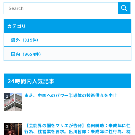
カテゴリ
海外
（319件）
国内
（9654件）
24時間内人気記事
東芝、中国へのパワー半導体の技術供与を中止
【芸能界の闇をマリエが告発】島田紳助：未成年に性
行為、枕営業を要求。出川哲郎：未成年に性行為、枕