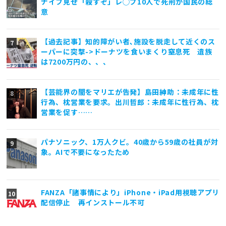
ナイフ見せ「殺すぞ」レ◯プ10人で死刑が国民の総
意
【過去記事】知的障がい者､施設を脱走して近くのス
ーパーに突撃->ドーナツを食いまくり窒息死 遺族
は7200万円の、、、
【芸能界の闇をマリエが告発】島田紳助：未成年に性
行為、枕営業を要求。出川哲郎：未成年に性行為、枕
営業を促す……
パナソニック、1万人クビ。40歳から59歳の社員が対
象。AIで不要になったため
FANZA「諸事情により」iPhone・iPad用視聴アプリ
配信停止 再インストール不可