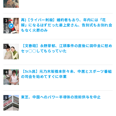
再)【ライバー刺殺】婚約者もおり、年内には「花
嫁」になるはずだった最上愛さん、告別式もお別れ会
もなく火葬のみ
【文春砲】永野芽郁、江頭事件の直後に田中圭に慰め
セッ◯◯してもらっていた
【5ch民】元乃木坂橋本奈々未、中居とスポーツ番組
の司会を始めてすぐに卒業
東芝、中国へのパワー半導体の技術供与を中止