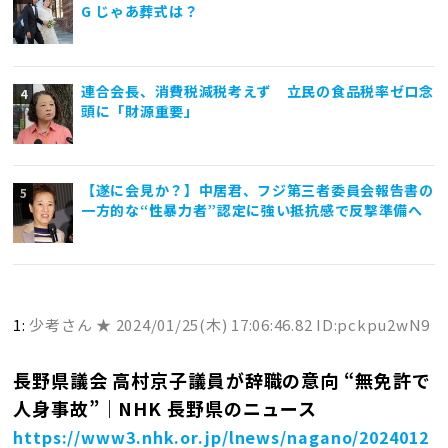
G じゃあ葬式は？
連合会長、消費税減税考えず 立民の食品税率ゼロ念
頭に「財源重要」
【遂に会見か？】中居君、フジ第三者委員会報告書の
一方的な“性暴力者”認定に強い抵抗感で反撃準備へ
1:
少考さん ★
2024/01/25(木) 17:06:46.82 ID:pckpu2wN9
長野県議会 高村京子議員が辞職の意向 “無免許で
人身事故”｜NHK 長野県のニュース
https://www3.nhk.or.jp/lnews/nagano/2024012