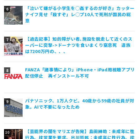
「泣いて嫌がる小学生を◯姦するのが好き」カッター
ナイフ見せ「殺すぞ」レ◯プ10人で死刑が国民の総
意
【過去記事】知的障がい者､施設を脱走して近くのス
ーパーに突撃->ドーナツを食いまくり窒息死 遺族
は7200万円の、、、
FANZA「諸事情により」iPhone・iPad用視聴アプリ
配信停止 再インストール不可
パナソニック、1万人クビ。40歳から59歳の社員が対
象。AIで不要になったため
【芸能界の闇をマリエが告発】島田紳助：未成年に性
行為、枕営業を要求。出川哲郎：未成年に性行為、枕