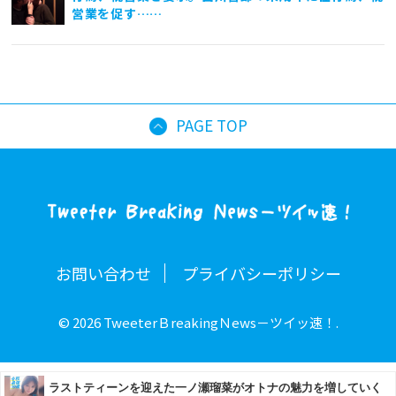
営業を促す……
PAGE TOP
お問い合わせ
プライバシーポリシー
© 2026 TweeterＢreakingＮews－ツイッ速！.