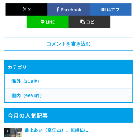
X
Facebook
はてブ
LINE
コピー
コメントを書き込む
カテゴリ
海外
（319件）
国内
（9654件）
今月の人気記事
最上あい（享年22）、無縁仏に