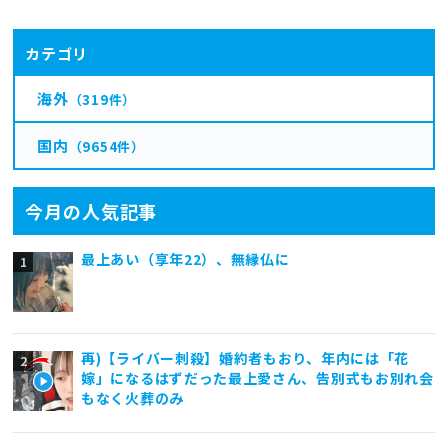
カテゴリ
海外
（319件）
国内
（9654件）
今月の人気記事
最上あい（享年22）、無縁仏に
再)【ライバー刺殺】婚約者もおり、年内には「花
嫁」になるはずだった最上愛さん、告別式もお別れ会
もなく火葬のみ