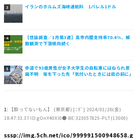
イランのホルムズ海峡通航料 1バレル1ドル
【世論調査／1月第3週】高市内閣支持率70.4%、解
散観測で下落傾向続く
歩道で93歳男性が女子大学生の自転車にはねられ意
識不明 坂を下った先「気付いたときには目の前に」
1:
【酔ってないもん】 (東京都) [ﾆﾀﾞ]
2024/01/26(金)
18:47:33.37 ID:gOnY40Xl0● BE:323057825-PLT(13000)
sssp://img.5ch.net/ico/999991500948658.g