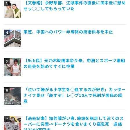
【文春砲】永野芽郁、江頭事件の直後に田中圭に慰め
セッ◯◯してもらっていた
東芝、中国へのパワー半導体の技術供与を中止
【5ch民】元乃木坂橋本奈々未、中居とスポーツ番組
の司会を始めてすぐに卒業
「泣いて嫌がる小学生を◯姦するのが好き」カッター
ナイフ見せ「殺すぞ」レ◯プ10人で死刑が国民の総
意
【過去記事】知的障がい者､施設を脱走して近くのス
ーパーに突撃->ドーナツを食いまくり窒息死 遺族
は7200万円の、、、